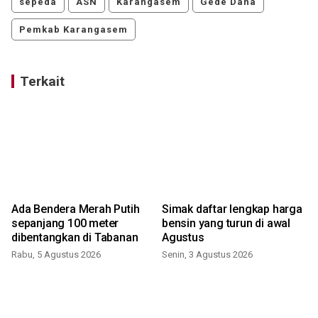
sepeda
ASN
Karangasem
Gede Dana
Pemkab Karangasem
Terkait
Ada Bendera Merah Putih
Simak daftar lengkap harga
h
sepanjang 100 meter
bensin yang turun di awal
dibentangkan di Tabanan
Agustus
Rabu, 5 Agustus 2026
Senin, 3 Agustus 2026
S