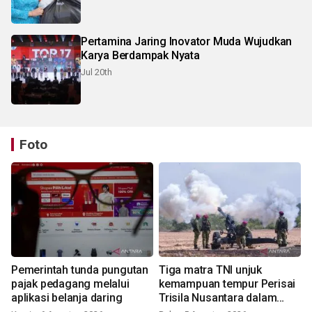
Pertamina Jaring Inovator Muda Wujudkan
Karya Berdampak Nyata
Jul 20th
Foto
Pemerintah tunda pungutan
Tiga matra TNI unjuk
pajak pedagang melalui
kemampuan tempur Perisai
aplikasi belanja daring
Trisila Nusantara dalam
latihan di Kepri