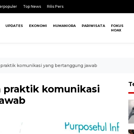
erpopuler
Top News
Rilis Pers
UPDATES
EKONOMI
HUMANIORA
PARIWISATA
FOKUS
HOAX
praktik komunikasi yang bertanggung jawab
T
 praktik komunikasi
jawab