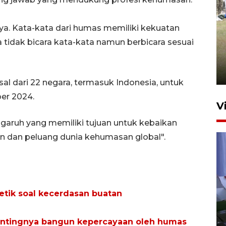
ya. Kata-kata dari humas memiliki kekuatan
Pemerintah tunda pungutan
a tidak bicara kata-kata namun berbicara sesuai
pajak pedagang melalui
aplikasi belanja daring
6 Agustus 2026 16:45
sal dari 22 negara, termasuk Indonesia, untuk
ber 2024.
V
ngaruh yang memiliki tujuan untuk kebaikan
n dan peluang dunia kehumasan global".
tik soal kecerdasan buatan
Polisi tetapkan lima tersangka
pengeroyokan maling ayam di
entingnya bangun kepercayaan oleh humas
Tabanan