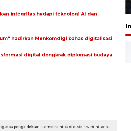
27 Juli 2026 22:32
an integritas hadapi teknologi AI dan
I
rum" hadirkan Menkomdigi bahas digitalisasi
nsformasi digital dongkrak diplomasi budaya
g atau pengindeksan otomatis untuk AI di situs web ini tanpa