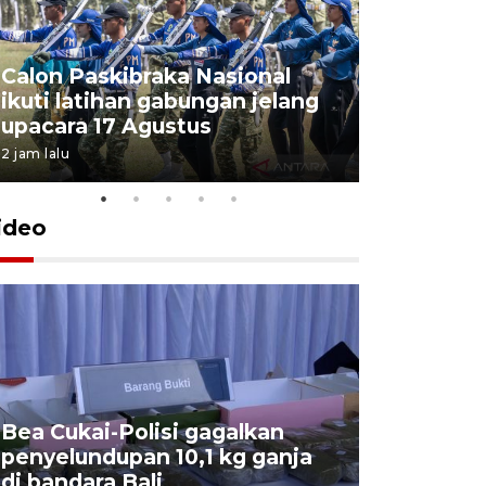
Calon Paskibraka Nasional
Sejumlah
ikuti latihan gabungan jelang
penutupa
upacara 17 Agustus
2026
2 jam lalu
7 Agustus 202
ideo
Bea Cukai-Polisi gagalkan
Pemerint
penyelundupan 10,1 kg ganja
pasar jen
di bandara Bali
internasi