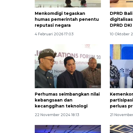
Menkomdigi tegaskan
DPRD Bali 
humas pemerintah penentu
digitalisas
reputasi negara
DPRD DKI 
4 Februari 2026 17:03
10 Oktober 
Perhumas seimbangkan nilai
Kemenkomd
kebangsaan dan
partisipas
kecanggihan teknologi
perluas p
22 November 2024 18:13
21 November