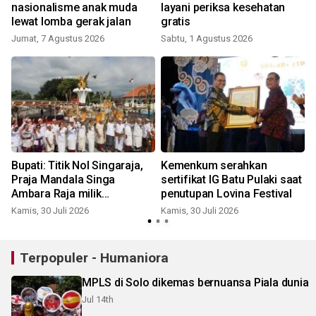
nasionalisme anak muda
layani periksa kesehatan
lewat lomba gerak jalan
gratis
Jumat, 7 Agustus 2026
Sabtu, 1 Agustus 2026
J
Bupati: Titik Nol Singaraja,
Kemenkum serahkan
Praja Mandala Singa
sertifikat IG Batu Pulaki saat
Ambara Raja milik
penutupan Lovina Festival
masyarakat Buleleng
Kamis, 30 Juli 2026
Kamis, 30 Juli 2026
J
Terpopuler - Humaniora
MPLS di Solo dikemas bernuansa Piala dunia
Jul 14th