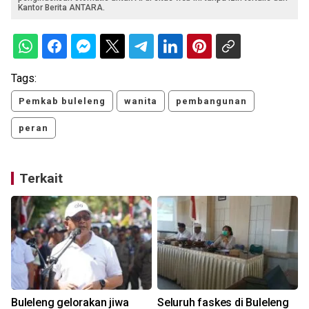
Kantor Berita ANTARA.
Tags:
Pemkab buleleng
wanita
pembangunan
peran
Terkait
Buleleng gelorakan jiwa
Seluruh faskes di Buleleng