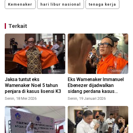
Kemenaker
hari libur nasional
tenaga kerja
Terkait
o
Jaksa tuntut eks
Eks Wamenaker Immanuel
Wamenaker Noel 5 tahun
Ebenezer dijadwalkan
penjara di kasus lisensi K3
sidang perdana kasus
pemerasan
Senin, 18 Mei 2026
Senin, 19 Januari 2026