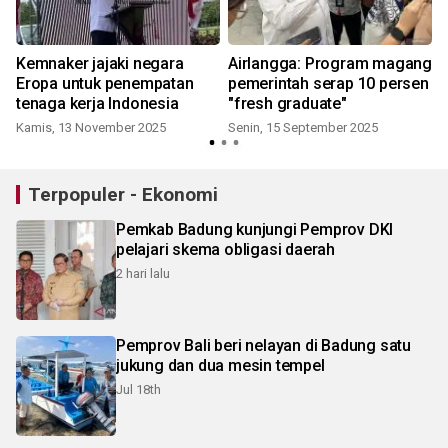
Kemnaker jajaki negara
Airlangga: Program magang
Eropa untuk penempatan
pemerintah serap 10 persen
tenaga kerja Indonesia
"fresh graduate"
Kamis, 13 November 2025
Senin, 15 September 2025
S
Terpopuler - Ekonomi
Pemkab Badung kunjungi Pemprov DKI
pelajari skema obligasi daerah
2 hari lalu
Pemprov Bali beri nelayan di Badung satu
jukung dan dua mesin tempel
Jul 18th