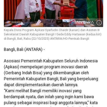
Kepala Divisi Program Apkasi Syaifudin Chaidir (kanan) dan Asisten III
Sekretariat Daerah Kabupaten Bangli I Gede Eddy Hartawan (kedua kiri)
di Bangli, Bali, Rabu (22/10/2025) ANTARA/HO-Pemkab Bangli
Bangli, Bali (ANTARA) -
Asosiasi Pemerintah Kabupaten Seluruh Indonesia
(Apkasi) mempelajari program inovasi daerah
(Gerbang Indah Bisa) yang dikembangkan oleh
Pemerintah Kabupaten Bangli, Bali yang berpeluang
dapat diimplementasikan daerah lainnya.
“Kami melihat Bangli memiliki inovasi yang
berdampak nyata, dan inilah yang ingin kami bawa
pulang sebagai inspirasi bagi anggota lainnya,” kata