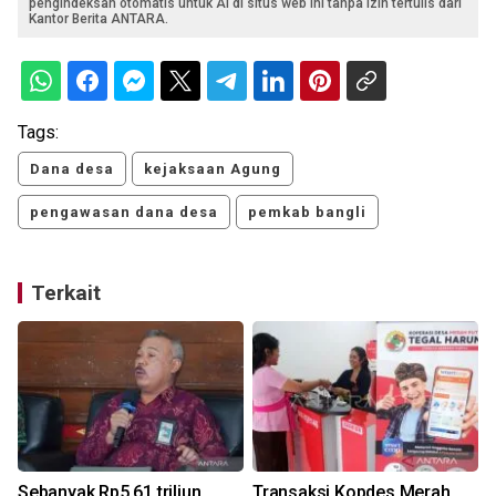
pengindeksan otomatis untuk AI di situs web ini tanpa izin tertulis dari
Kantor Berita ANTARA.
Tags:
Dana desa
kejaksaan Agung
pengawasan dana desa
pemkab bangli
Terkait
Sebanyak Rp5,61 triliun
Transaksi Kopdes Merah