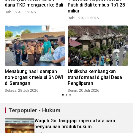
dana TKD mengucur ke Bali
Putih di Bali tembus Rp1,28
i
miliar
Rabu, 29 Juli 2026
Rabu, 29 Juli 2026
J
Menabung hasil sampah
Undiksha kembangkan
non-organik melalui SNOWI
transformasi digital Desa
di Serangan
Penglipuran
Selasa, 28 Juli 2026
Senin, 20 Juli 2026
K
Terpopuler - Hukum
Wagub Giri tanggapi raperda tata cara
penyusunan produk hukum