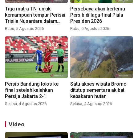
Tiga matra TNI unjuk
Persebaya akan bertemu
kemampuan tempur Perisai
Persib di laga final Piala
Trisila Nusantara dalam
Presiden 2026
latihan di Kepri
Rabu, 5 Agustus 2026
Rabu, 5 Agustus 2026
Persib Bandung lolos ke
Satu akses wisata Bromo
final setelah kalahkan
ditutup sementara akibat
Persija Jakarta 2-1
kebakaran hutan
Selasa, 4 Agustus 2026
Selasa, 4 Agustus 2026
Video