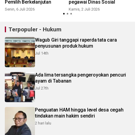
Pemilih Berkelanjutan
pegawai Dinas Sosial
Senin, 6 Juli 2026
Kamis, 2 Juli 2026
S
Terpopuler - Hukum
Wagub Giri tanggapi raperda tata cara
penyusunan produk hukum
Jul 14th
Ada lima tersangka pengeroyokan pencuri
ayam di Tabanan
Jul 27th
Penguatan HAM hingga level desa cegah
tindakan main hakim sendiri
2 hari lalu