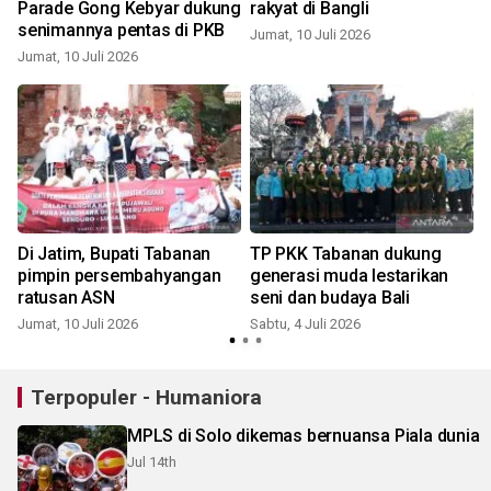
Parade Gong Kebyar dukung
rakyat di Bangli
senimannya pentas di PKB
Jumat, 10 Juli 2026
Jumat, 10 Juli 2026
S
Di Jatim, Bupati Tabanan
TP PKK Tabanan dukung
pimpin persembahyangan
generasi muda lestarikan
k
ratusan ASN
seni dan budaya Bali
Jumat, 10 Juli 2026
Sabtu, 4 Juli 2026
Terpopuler - Humaniora
MPLS di Solo dikemas bernuansa Piala dunia
Jul 14th