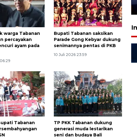
28 Juli 2026 18:10
I
ak warga Tabanan
Bupati Tabanan saksikan
an percayakan
Parade Gong Kebyar dukung
encuri ayam pada
senimannya pentas di PKB
10 Juli 2026 23:59
 06:29
 Bupati Tabanan
TP PKK Tabanan dukung
ersembahyangan
generasi muda lestarikan
SN
seni dan budaya Bali