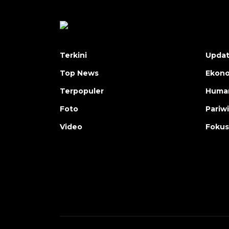
Terkini
Upda
Top News
Ekon
Terpopuler
Human
Foto
Pariw
Video
Fokus