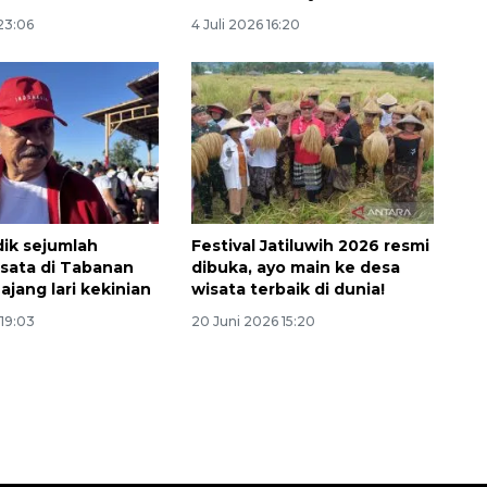
 23:06
4 Juli 2026 16:20
ik sejumlah
Festival Jatiluwih 2026 resmi
sata di Tabanan
dibuka, ayo main ke desa
Layanan haji Indonesia
 ajang lari kekinian
wisata terbaik di dunia!
semakin memuaskan
 19:03
20 Juni 2026 15:20
2026-08-08 15:00:00