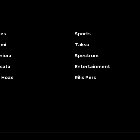
tes
Sports
omi
Taksu
iora
Spectrum
isata
Entertainment
 Hoax
Rilis Pers