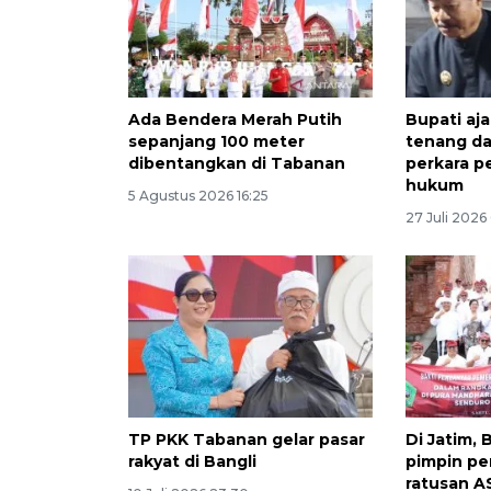
Ada Bendera Merah Putih
Bupati aj
sepanjang 100 meter
tenang d
dibentangkan di Tabanan
perkara p
hukum
5 Agustus 2026 16:25
27 Juli 2026
TP PKK Tabanan gelar pasar
Di Jatim,
rakyat di Bangli
pimpin p
ratusan A