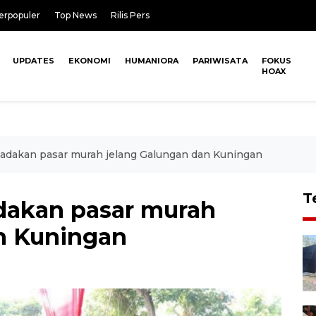
erpopuler
Top News
Rilis Pers
UPDATES
EKONOMI
HUMANIORA
PARIWISATA
FOKUS
HOAX
dakan pasar murah jelang Galungan dan Kuningan
T
akan pasar murah
n Kuningan