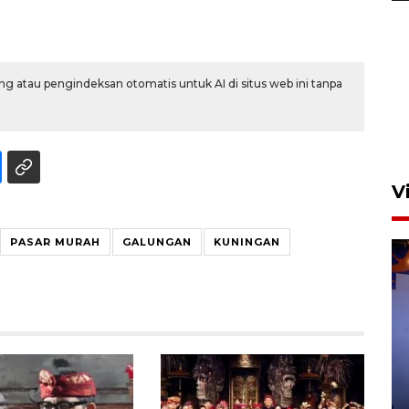
Calon Paskibraka Nasional
ikuti latihan gabungan jelang
g atau pengindeksan otomatis untuk AI di situs web ini tanpa
upacara 17 Agustus
23 jam lalu
V
PASAR MURAH
GALUNGAN
KUNINGAN
Bea Cukai sita 19 ribu botol
miras berpita cukai palsu di
Bali