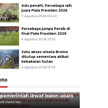
Adu penalti, Persebaya raih
juara Piala Presiden 2026
7 Agustus 2026 00:43
Persebaya jumpa Persib di
final Piala Presiden 2026
4 Agustus 2026 23:10
Satu akses wisata Bromo
ditutup sementara akibat
kebakaran hutan
4 Agustus 2026 19:29
Tunas Bumi Fest 2026 di
oto
Wonosobo jadi ajang
sosialisasi program
pemerintah lewat balon udara
46 menit lalu