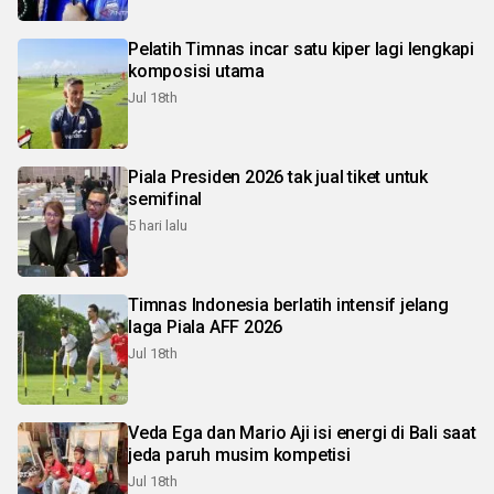
Pelatih Timnas incar satu kiper lagi lengkapi
komposisi utama
Jul 18th
Piala Presiden 2026 tak jual tiket untuk
semifinal
5 hari lalu
Timnas Indonesia berlatih intensif jelang
laga Piala AFF 2026
Jul 18th
Veda Ega dan Mario Aji isi energi di Bali saat
jeda paruh musim kompetisi
Jul 18th