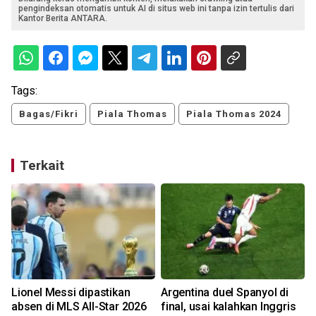
pengindeksan otomatis untuk AI di situs web ini tanpa izin tertulis dari
Kantor Berita ANTARA.
Tags:
Bagas/Fikri
Piala Thomas
Piala Thomas 2024
Terkait
Lionel Messi dipastikan
Argentina duel Spanyol di
n
absen di MLS All-Star 2026
final, usai kalahkan Inggris