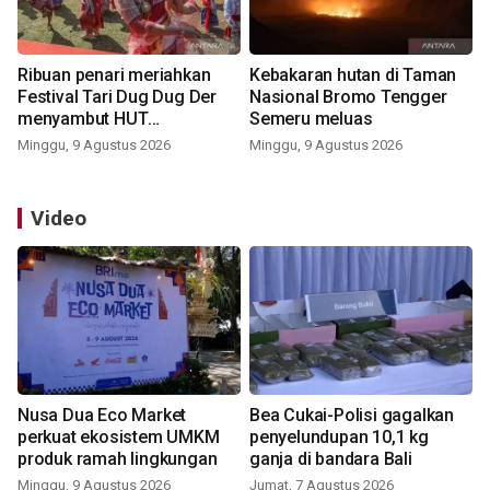
Ribuan penari meriahkan
Kebakaran hutan di Taman
Festival Tari Dug Dug Der
Nasional Bromo Tengger
menyambut HUT
Semeru meluas
Kemerdekaan
Minggu, 9 Agustus 2026
Minggu, 9 Agustus 2026
Video
Nusa Dua Eco Market
Bea Cukai-Polisi gagalkan
perkuat ekosistem UMKM
penyelundupan 10,1 kg
produk ramah lingkungan
ganja di bandara Bali
Minggu, 9 Agustus 2026
Jumat, 7 Agustus 2026