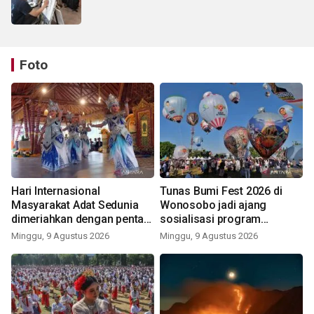
Foto
Hari Internasional
Tunas Bumi Fest 2026 di
Masyarakat Adat Sedunia
Wonosobo jadi ajang
dimeriahkan dengan pentas
sosialisasi program
seni budaya Bali
pemerintah lewat balon
Minggu, 9 Agustus 2026
Minggu, 9 Agustus 2026
udara