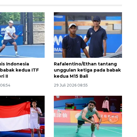
is Indonesia
Rafalentino/Ethan tantang
 babak kedua ITF
unggulan ketiga pada babak
ri II
kedua M15 Bali
 06:54
29 Juli 2026 08:55
Ekonomi triwulan II-2026
tumbuh 5,29 persen
2026-08-06 18:45:00