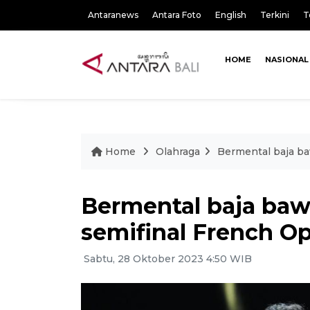
Antaranews
Antara Foto
English
Terkini
T
HOME
NASIONAL
Home
Olahraga
Bermental baja ba
Bermental baja baw
semifinal French O
Sabtu, 28 Oktober 2023 4:50 WIB