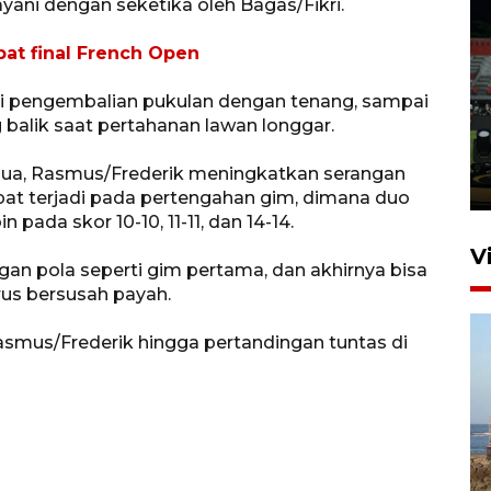
ayani dengan seketika oleh Bagas/Fikri.
at final French Open
Tiga matra TNI unjuk
kemampuan tempur Perisai
ni pengembalian pukulan dengan tenang, sampai
balik saat pertahanan lawan longgar.
Trisila Nusantara dalam
latihan di Kepri
edua, Rasmus/Frederik meningkatkan serangan
5 Agustus 2026 16:28
pat terjadi pada pertengahan gim, dimana duo
ada skor 10-10, 11-11, dan 14-14.
V
an pola seperti gim pertama, dan akhirnya bisa
us bersusah payah.
asmus/Frederik hingga pertandingan tuntas di
Kemen LH, KKP, dan Gubernur
Bali tanam ribuan bibit