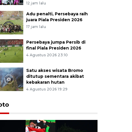
12 jam lalu
Adu penalti, Persebaya raih
juara Piala Presiden 2026
17 jam lalu
Persebaya jumpa Persib di
final Piala Presiden 2026
4 Agustus 2026 23:10
Satu akses wisata Bromo
ditutup sementara akibat
kebakaran hutan
4 Agustus 2026 19:29
Persebaya
oto
Presiden
pinalti l
12 jam lalu