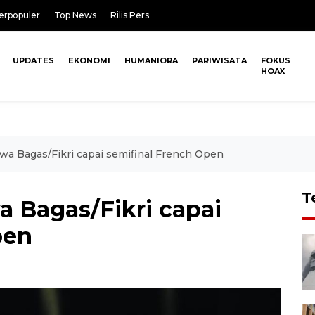
erpopuler
Top News
Rilis Pers
UPDATES
EKONOMI
HUMANIORA
PARIWISATA
FOKUS
HOAX
wa Bagas/Fikri capai semifinal French Open
T
a Bagas/Fikri capai
pen