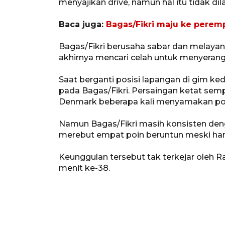
menyajikan drive, namun hal itu tidak dil
Baca juga:
Bagas/Fikri maju ke peremp
Bagas/Fikri berusaha sabar dan melaya
akhirnya mencari celah untuk menyerang 
Saat berganti posisi lapangan di gim k
pada Bagas/Fikri. Persaingan ketat sem
Denmark beberapa kali menyamakan poin p
Namun Bagas/Fikri masih konsisten deng
merebut empat poin beruntun meski har
Keunggulan tersebut tak terkejar oleh R
menit ke-38.