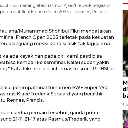
l Fikri menang atas Rasmus Kjaer/Frederik Sogaard
 perempat final French Open 2023 di Rennes, Prancis,
 Maulana/Muhammad Shohibul Fikri mengatakan
ifinal French Open 2023 terletak pada kekuatan
us berjuang meski kondisi fisik tak lagi prima.
ka ada keyakinan pada diri, kami pasti bisa
ci bisa kembali ke semifinal. Kalau sudah yakin
ng," kata Fikri melalui informasi resmi PP PBSI di
M
elalui perempat final turnamen BWF Super 750
d
asmus Kjaer/Frederik Sogaard yang berakhir
b
 Rennes, Prancis.
5 j
dana kedua pemain tersebut, ganda putra
sung 21-11, 21-17 atas Rasmus/Frederik yang