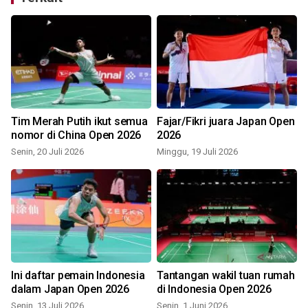
Tim Merah Putih ikut semua
Fajar/Fikri juara Japan Open
5
nomor di China Open 2026
2026
Senin, 20 Juli 2026
Minggu, 19 Juli 2026
S
Ini daftar pemain Indonesia
Tantangan wakil tuan rumah
dalam Japan Open 2026
di Indonesia Open 2026
Senin, 13 Juli 2026
Senin, 1 Juni 2026