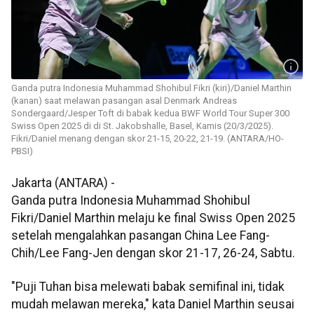
Ganda putra Indonesia Muhammad Shohibul Fikri (kiri)/Daniel Marthin
(kanan) saat melawan pasangan asal Denmark Andreas
Sondergaard/Jesper Toft di babak kedua BWF World Tour Super 300
Swiss Open 2025 di di St. Jakobshalle, Basel, Kamis (20/3/2025).
Fikri/Daniel menang dengan skor 21-15, 20-22, 21-19. (ANTARA/HO-
PBSI)
Jakarta (ANTARA) -
Ganda putra Indonesia Muhammad Shohibul
Fikri/Daniel Marthin melaju ke final Swiss Open 2025
setelah mengalahkan pasangan China Lee Fang-
Chih/Lee Fang-Jen dengan skor 21-17, 26-24, Sabtu.
"Puji Tuhan bisa melewati babak semifinal ini, tidak
mudah melawan mereka," kata Daniel Marthin seusai