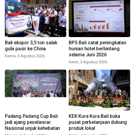
Bali ekspor 3,5 ton salak
BPS Bali catat peningkatan
gula pasir ke China
hunian hotel berbintang
selama Juni 2026
Kamis, 6 Agustus 2026
Senin, 3 Agustus 2026
Padang Padang Cup Bali
KEK Kura Kura Bali buka
jadi ajang peselancar
pusat perbelanjaan dukung
Nasional unjuk kehebatan
produk lokal