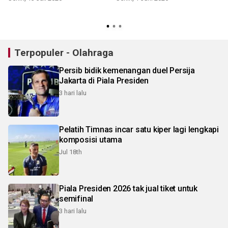
J
Terpopuler - Olahraga
Persib bidik kemenangan duel Persija
Jakarta di Piala Presiden
3 hari lalu
Pelatih Timnas incar satu kiper lagi lengkapi
komposisi utama
Jul 18th
Piala Presiden 2026 tak jual tiket untuk
semifinal
3 hari lalu