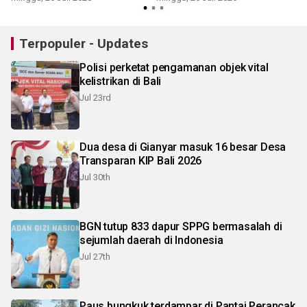
Terpopuler - Updates
Polisi perketat pengamanan objek vital
kelistrikan di Bali
Jul 23rd
Dua desa di Gianyar masuk 16 besar Desa
Transparan KIP Bali 2026
Jul 30th
BGN tutup 833 dapur SPPG bermasalah di
sejumlah daerah di Indonesia
Jul 27th
Paus bungkuk terdampar di Pantai Perancak