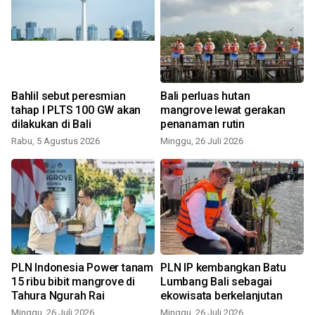
Bahlil sebut peresmian
Bali perluas hutan
tahap I PLTS 100 GW akan
mangrove lewat gerakan
dilakukan di Bali
penanaman rutin
Rabu, 5 Agustus 2026
Minggu, 26 Juli 2026
M
PLN Indonesia Power tanam
PLN IP kembangkan Batu
15 ribu bibit mangrove di
Lumbang Bali sebagai
Tahura Ngurah Rai
ekowisata berkelanjutan
Minggu, 26 Juli 2026
Minggu, 26 Juli 2026
R