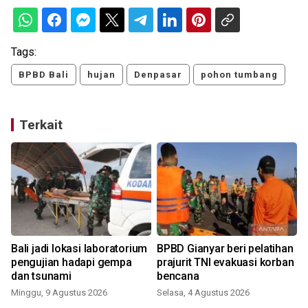
Tags:
BPBD Bali
hujan
Denpasar
pohon tumbang
Terkait
Bali jadi lokasi laboratorium
BPBD Gianyar beri pelatihan
pengujian hadapi gempa
prajurit TNI evakuasi korban
dan tsunami
bencana
J
Minggu, 9 Agustus 2026
Selasa, 4 Agustus 2026