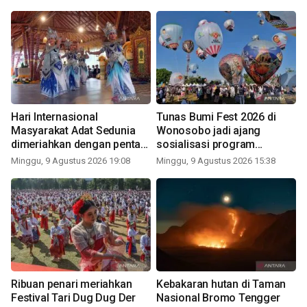
Hari Internasional
Tunas Bumi Fest 2026 di
Masyarakat Adat Sedunia
Wonosobo jadi ajang
dimeriahkan dengan pentas
sosialisasi program
seni budaya Bali
pemerintah lewat balon
Minggu, 9 Agustus 2026 19:08
Minggu, 9 Agustus 2026 15:38
udara
Ribuan penari meriahkan
Kebakaran hutan di Taman
Festival Tari Dug Dug Der
Nasional Bromo Tengger