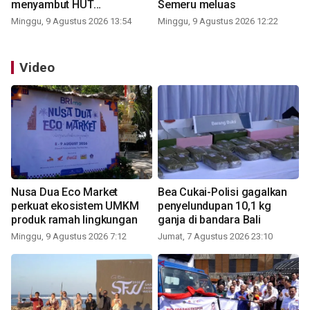
menyambut HUT
Semeru meluas
Kemerdekaan
Minggu, 9 Agustus 2026 13:54
Minggu, 9 Agustus 2026 12:22
Video
Nusa Dua Eco Market
Bea Cukai-Polisi gagalkan
perkuat ekosistem UMKM
penyelundupan 10,1 kg
produk ramah lingkungan
ganja di bandara Bali
Minggu, 9 Agustus 2026 7:12
Jumat, 7 Agustus 2026 23:10