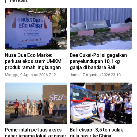
Terkait
Nusa Dua Eco Market
Bea Cukai-Polisi gagalkan
perkuat ekosistem UMKM
penyelundupan 10,1 kg
produk ramah lingkungan
ganja di bandara Bali
Minggu, 9 Agustus 2026 7:12
Jumat, 7 Agustus 2026 23:10
S
Pemerintah perluas akses
Bali ekspor 3,5 ton salak
pasar jenama lokal ke pasar
gula pasir ke China