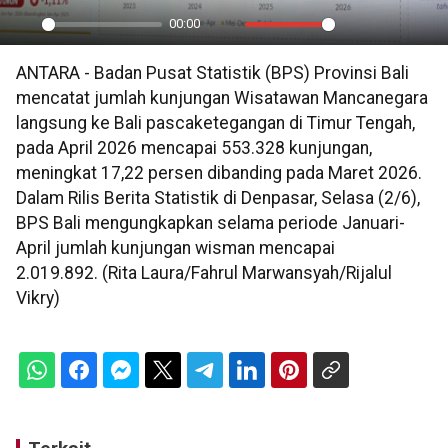
00:00
Play
Mute
Settings
PIP
En
ANTARA - Badan Pusat Statistik (BPS) Provinsi Bali
ful
mencatat jumlah kunjungan Wisatawan Mancanegara
langsung ke Bali pascaketegangan di Timur Tengah,
pada April 2026 mencapai 553.328 kunjungan,
meningkat 17,22 persen dibanding pada Maret 2026.
Dalam Rilis Berita Statistik di Denpasar, Selasa (2/6),
BPS Bali mengungkapkan selama periode Januari-
April jumlah kunjungan wisman mencapai
2.019.892. (Rita Laura/Fahrul Marwansyah/Rijalul
Vikry)