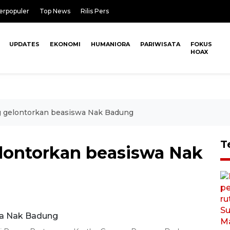
erpopuler
Top News
Rilis Pers
UPDATES
EKONOMI
HUMANIORA
PARIWISATA
FOKUS
HOAX
gelontorkan beasiswa Nak Badung
T
ontorkan beasiswa Nak