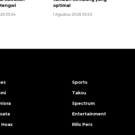
 Mengwi
optimal
026 05:54
1 Agustus 2026 05:53
tes
Sports
omi
Taksu
iora
Spectrum
isata
Entertainment
 Hoax
Rilis Pers