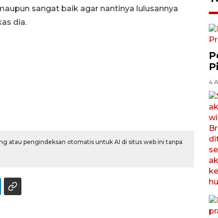
 maupun sangat baik agar nantinya lulusannya
as dia.
P
P
4 
g atau pengindeksan otomatis untuk AI di situs web ini tanpa