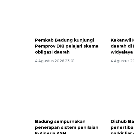
Pemkab Badung kunjungi
Kakanwil 
Pemprov DKI pelajari skema
daerah di 
obligasi daerah
widyalaya
4 Agustus 2026 23:01
4 Agustus 2
Badung sempurnakan
Dishub Ba
penerapan sistem penilaian
penertiba
E-Kinerja ASN
parkir lia