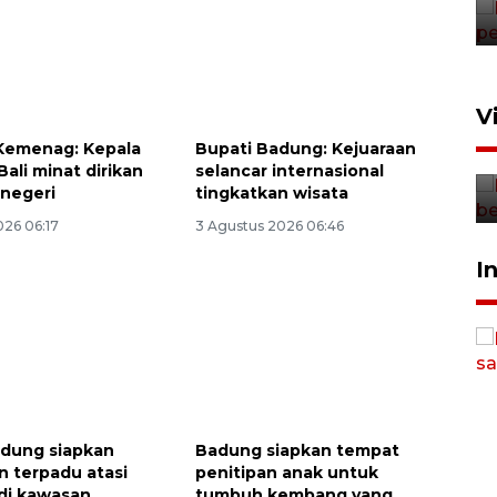
4 Agustus 2026 19:29
Persiapan Skuad Garuda
V
jelang laga lawan Kamboja
Kemenag: Kepala
Bupati Badung: Kejuaraan
pada Piala AFF
Bali minat dirikan
selancar internasional
 negeri
tingkatkan wisata
23 Juli 2026 19:12
026 06:17
3 Agustus 2026 06:46
Sinyal positif perekonomian
I
Indonesia
2026-08-05 15:00:00
dung siapkan
Badung siapkan tempat
n terpadu atasi
penitipan anak untuk
r di kawasan
tumbuh kembang yang