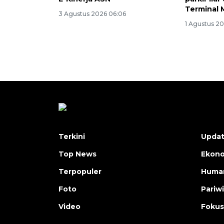
Terminal
3 Agustus 2026 06:06
1 Agustus 2
Terkini
Upda
Top News
Ekon
Terpopuler
Human
Foto
Pariw
Video
Fokus