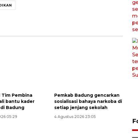
DIKAN
al Tim Pembina
Pemkab Badung gencarkan
ali bantu kader
sosialisasi bahaya narkoba di
 di Badung
setiap jenjang sekolah
026 05:29
4 Agustus 2026 23:05
Satu akses wisata Bromo
F
ditutup sementara akibat
kebakaran hutan