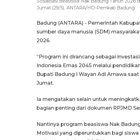
Sosialisasi Beasiswa Nak Badung Tahun 2026
Jumat (29/5). ANTARA/HO-Pemkab Badung
Badung (ANTARA) - Pemerintah Kabupat
sumber daya manusia (SDM) masyarakat
2026.
“Program ini dirancang sebagai investa
Indonesia Emas 2045 melalui pendidikan 
Bupati Badung I Wayan Adi Arnawa saat 
Jumat.
Ia mengatakan selain untuk meningkatkan
bagian penting dari dokumen RPJMD S
Nantinya program beasiswa Nak Badung 
Motivasi yang diperuntukkan bagi sisw