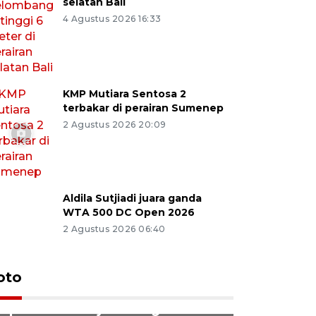
selatan Bali
4 Agustus 2026 16:33
KMP Mutiara Sentosa 2
terbakar di perairan Sumenep
2 Agustus 2026 20:09
Aldila Sutjiadi juara ganda
WTA 500 DC Open 2026
2 Agustus 2026 06:40
Tiga matr
Pemerintah tunda pungutan
oto
kemampua
pajak pedagang melalui
Trisila N
aplikasi belanja daring