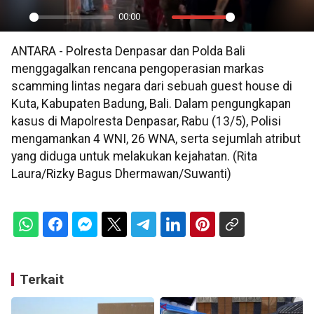
00:00
Play
Mute
Settings
PIP
En
ANTARA - Polresta Denpasar dan Polda Bali
ful
menggagalkan rencana pengoperasian markas
scamming lintas negara dari sebuah guest house di
Kuta, Kabupaten Badung, Bali. Dalam pengungkapan
kasus di Mapolresta Denpasar, Rabu (13/5), Polisi
mengamankan 4 WNI, 26 WNA, serta sejumlah atribut
yang diduga untuk melakukan kejahatan. (Rita
Laura/Rizky Bagus Dhermawan/Suwanti)
Terkait