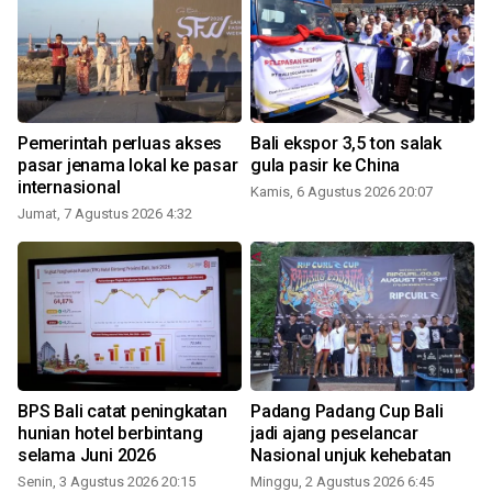
Pemerintah perluas akses
Bali ekspor 3,5 ton salak
pasar jenama lokal ke pasar
gula pasir ke China
internasional
Kamis, 6 Agustus 2026 20:07
Jumat, 7 Agustus 2026 4:32
BPS Bali catat peningkatan
Padang Padang Cup Bali
hunian hotel berbintang
jadi ajang peselancar
selama Juni 2026
Nasional unjuk kehebatan
Senin, 3 Agustus 2026 20:15
Minggu, 2 Agustus 2026 6:45
S