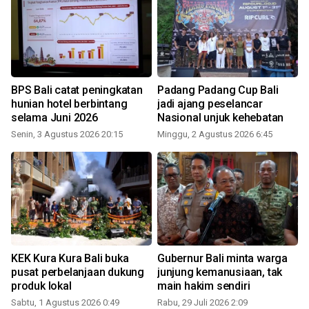
BPS Bali catat peningkatan
Padang Padang Cup Bali
hunian hotel berbintang
jadi ajang peselancar
selama Juni 2026
Nasional unjuk kehebatan
Senin, 3 Agustus 2026 20:15
Minggu, 2 Agustus 2026 6:45
S
KEK Kura Kura Bali buka
Gubernur Bali minta warga
pusat perbelanjaan dukung
junjung kemanusiaan, tak
produk lokal
main hakim sendiri
Sabtu, 1 Agustus 2026 0:49
Rabu, 29 Juli 2026 2:09
S