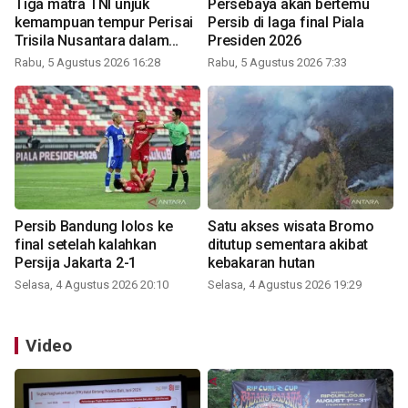
Tiga matra TNI unjuk
Persebaya akan bertemu
kemampuan tempur Perisai
Persib di laga final Piala
Trisila Nusantara dalam
Presiden 2026
latihan di Kepri
Rabu, 5 Agustus 2026 16:28
Rabu, 5 Agustus 2026 7:33
Persib Bandung lolos ke
Satu akses wisata Bromo
final setelah kalahkan
ditutup sementara akibat
Persija Jakarta 2-1
kebakaran hutan
Selasa, 4 Agustus 2026 20:10
Selasa, 4 Agustus 2026 19:29
Video