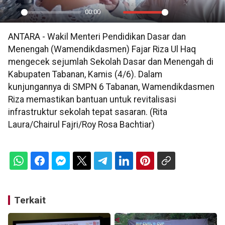
00:00
Play
Mute
Settings
PIP
En
ANTARA - Wakil Menteri Pendidikan Dasar dan
ful
Menengah (Wamendikdasmen) Fajar Riza Ul Haq
mengecek sejumlah Sekolah Dasar dan Menengah di
Kabupaten Tabanan, Kamis (4/6). Dalam
kunjungannya di SMPN 6 Tabanan, Wamendikdasmen
Riza memastikan bantuan untuk revitalisasi
infrastruktur sekolah tepat sasaran. (Rita
Laura/Chairul Fajri/Roy Rosa Bachtiar)
Terkait