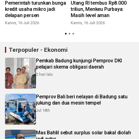
Pemerintah turunkan bunga
Utang RI tembus Rp8.000
kredit usaha mikro jadi
triliun, Menkeu Purbaya:
delapan persen
Masih level aman
Kamis, 16 Juli 2026
Kamis, 16 Juli 2026
K
Terpopuler - Ekonomi
Pemkab Badung kunjungi Pemprov DKI
pelajari skema obligasi daerah
2 hari lalu
Pemprov Bali beri nelayan di Badung satu
jukung dan dua mesin tempel
Jul 18th
Mas Bahlil sebut surplus solar bakal diolah
jadi avtur