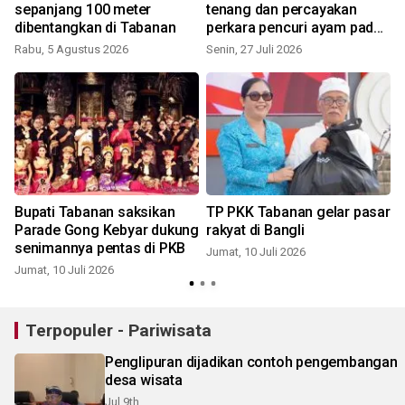
sepanjang 100 meter
tenang dan percayakan
dibentangkan di Tabanan
perkara pencuri ayam pada
hukum
Rabu, 5 Agustus 2026
Senin, 27 Juli 2026
J
Bupati Tabanan saksikan
TP PKK Tabanan gelar pasar
Parade Gong Kebyar dukung
rakyat di Bangli
senimannya pentas di PKB
Jumat, 10 Juli 2026
Jumat, 10 Juli 2026
K
Terpopuler - Pariwisata
Penglipuran dijadikan contoh pengembangan
desa wisata
Jul 9th