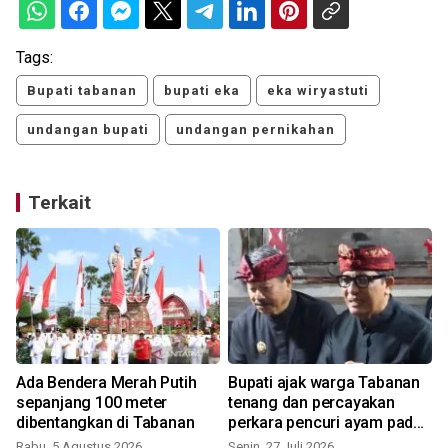
Tags:
Bupati tabanan
bupati eka
eka wiryastuti
undangan bupati
undangan pernikahan
Terkait
Ada Bendera Merah Putih
Bupati ajak warga Tabanan
sepanjang 100 meter
tenang dan percayakan
dibentangkan di Tabanan
perkara pencuri ayam pada
hukum
Rabu, 5 Agustus 2026
Senin, 27 Juli 2026
K