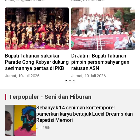
Bupati Tabanan saksikan
Di Jatim, Bupati Tabanan
Parade Gong Kebyar dukung
pimpin persembahyangan
a
senimannya pentas di PKB
ratusan ASN
Jumat, 10 Juli 2026
Jumat, 10 Juli 2026
S
Terpopuler - Seni dan Hiburan
Sebanyak 14 seniman kontemporer
pamerkan karya bertajuk Lucid Dreams dan
Repetisi Memori
Jul 18th