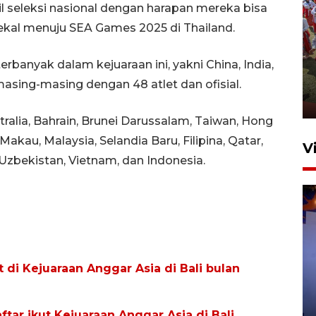
l seleksi nasional dengan harapan mereka bisa
kal menuju SEA Games 2025 di Thailand.
Sejumlah musisi meriahkan
penutupan Piala Presiden
rbanyak dalam kejuaraan ini, yakni China, India,
2026
masing-masing dengan 48 atlet dan ofisial.
7 Agustus 2026 10:46
ralia, Bahrain, Brunei Darussalam, Taiwan, Hong
Makau, Malaysia, Selandia Baru, Filipina, Qatar,
V
, Uzbekistan, Vietnam, dan Indonesia.
t di Kejuaraan Anggar Asia di Bali bulan
Bea Cukai sita 19 ribu botol
miras berpita cukai palsu di
Bali
ar ikut Kejuaraan Anggar Asia di Bali