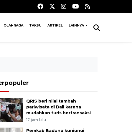
OLAHRAGA
TAKSU
ARTIKEL
LAINNYA
erpopuler
QRIS beri nilai tambah
pariwisata di Bali karena
mudahkan turis bertransaksi
17 jam lalu
Pemkab Badung kunjungi