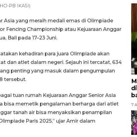
A/HO-PB IKASI)
ar Asia yang meraih medali emas di Olimpiade
ior Fencing Championship atau Kejuaraan Anggar
a, Bali pada 17–23 Juni.
takan kehadiran para juara Olimpiade akan
 dan atlet dalam negeri. Sejauh ini tercatat, 634
 ajang penting yang masuk dalam pengumpulan
 tersebut.
M
d
b
bagai tuan rumah Kejuaraan Anggar Senior Asia
ia bisa memetik pengalaman berharga dari atlet
7 A
nggar tanah air bisa menyaksikan penampilan
Olimpiade Paris 2025,” ujar Amir dalam