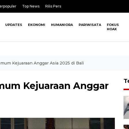
erpopuler
Top News
Rilis Pers
UPDATES
EKONOMI
HUMANIORA
PARIWISATA
FOKUS
HOAX
 umum Kejuaraan Anggar Asia 2025 di Bali
T
umum Kejuaraan Anggar