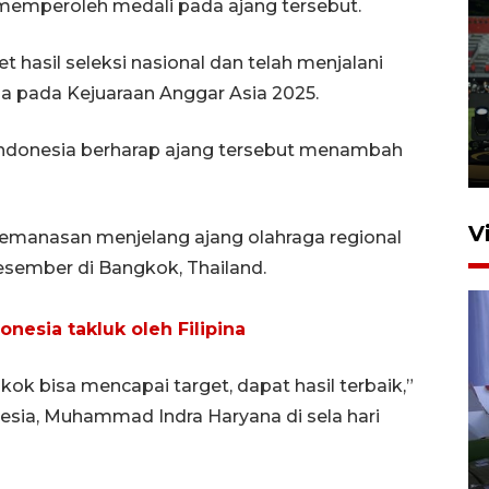
memperoleh medali pada ajang tersebut.
Tiga matra TNI unjuk
t hasil seleksi nasional dan telah menjalani
kemampuan tempur Perisai
ga pada Kejuaraan Anggar Asia 2025.
Trisila Nusantara dalam
latihan di Kepri
Indonesia berharap ajang tersebut menambah
5 Agustus 2026 16:28
V
i pemanasan menjelang ajang olahraga regional
sember di Bangkok, Thailand.
onesia takluk oleh Filipina
 bisa mencapai target, dapat hasil terbaik,”
esia, Muhammad Indra Haryana di sela hari
Polisi tetapkan lima tersangka
pengeroyokan maling ayam di
Tabanan