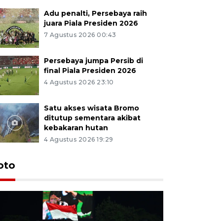
Adu penalti, Persebaya raih
juara Piala Presiden 2026
7 Agustus 2026 00:43
Persebaya jumpa Persib di
final Piala Presiden 2026
4 Agustus 2026 23:10
Satu akses wisata Bromo
ditutup sementara akibat
kebakaran hutan
4 Agustus 2026 19:29
Persebaya
oto
Presiden
pinalti l
7 Agustus 202