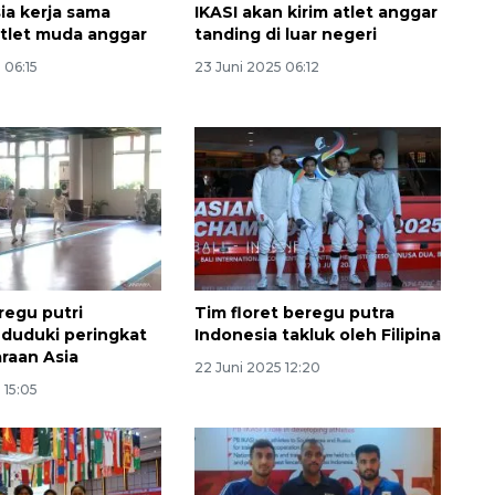
ia kerja sama
IKASI akan kirim atlet anggar
tlet muda anggar
tanding di luar negeri
 06:15
23 Juni 2025 06:12
egu putri
Tim floret beregu putra
 duduki peringkat
Indonesia takluk oleh Filipina
araan Asia
22 Juni 2025 12:20
 15:05