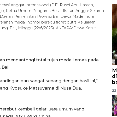
erasi Anggar Internasional (FIE) Rusni Abu Hassan,
djo, Ketua Umum Pengurus Besar Ikatan Anggar Seluruh
s Daerah Pemerintah Provinsi Bali Dewa Made Indra
yerahan medali nomor beregu floret putra Kejuaraan
ung, Bali, Minggu (22/6/2025). ANTARA/Dewa Ketut
an mengantongi total tujuh medali emas pada
Bali.
M
d
andingan dan sangat senang dengan hasil ini,”
b
Jepang Kyosuke Matsuyama di Nusa Dua,
22 
 merebut kembali gelar juara umum yang
 pada 2023 Wuxi, China.