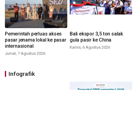
Pemerintah perluas akses
Bali ekspor 3,5 ton salak
pasar jenama lokal ke pasar
gula pasir ke China
internasional
Kamis, 6 Agustus 2026
Jumat, 7 Agustus 2026
Infografik