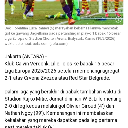
Bek Fiorentina Luca Ranieri (6) merayakan keberhasilannya mencetak
gol ke gawang Jagiellonia pada pertandingan play-off babak 16 besar
Liga Europa di Stadion Chorten Arena, Bialystok, Kamis (19/2/2026)
waktu setempat. uefa.com (uefa.com)
Jakarta (ANTARA) -
Klub Calvin Verdonk, Lille, lolos ke babak 16 besar
Liga Europa 2025/2026 setelah memenangi agregat
2-1 atas Crvena Zvezda atau Red Star Belgrade.
Dalam laga yang berakhir di babak tambahan waktu di
Stadion Rajko Mitic, Jumat dini hari WIB, Lille menang
2-0 di leg kedua melalui gol Olivier Giroud (4') dan
Nathan Ngoy (99'). Kemenangan ini membalaskan
kekalahan yang mereka dapatkan pada leg pertama
saat mereka takluk 0-1.