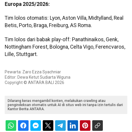
Europa 2025/2026:
Tim lolos otomatis: Lyon, Aston Villa, Midtylland, Real
Betis, Porto, Braga, Freiburg, AS Roma.
Tim lolos dari babak play-off: Panathinaikos, Genk,
Nottingham Forest, Bologna, Celta Vigo, Ferencvaros,
Lille, Stuttgart.
Pewarta: Zaro Ezza Syachniar
Editor: Dewa Ketut Sudiarta Wiguna
Copyright © ANTARA BALI 2026
Dilarang keras mengambil konten, melakukan crawling atau
pengindeksan otomatis untuk AI di situs web ini tanpa izin tertulis dari
Kantor Berita ANTARA.