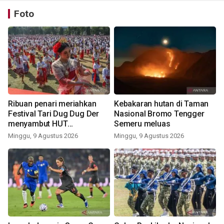
Foto
Ribuan penari meriahkan
Kebakaran hutan di Taman
Festival Tari Dug Dug Der
Nasional Bromo Tengger
menyambut HUT
Semeru meluas
Kemerdekaan
Minggu, 9 Agustus 2026
Minggu, 9 Agustus 2026