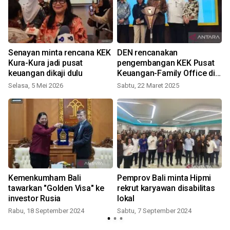
Senayan minta rencana KEK
DEN rencanakan
Kura-Kura jadi pusat
pengembangan KEK Pusat
keuangan dikaji dulu
Keuangan-Family Office di
Bali
Selasa, 5 Mei 2026
Sabtu, 22 Maret 2025
S
Kemenkumham Bali
Pemprov Bali minta Hipmi
tawarkan "Golden Visa" ke
rekrut karyawan disabilitas
investor Rusia
lokal
Rabu, 18 September 2024
Sabtu, 7 September 2024
J