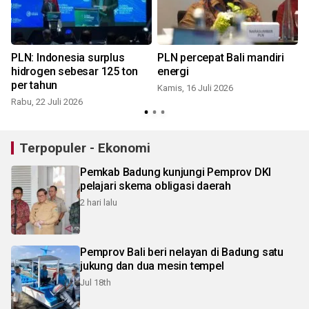
n
PLN: Indonesia surplus
PLN percepat Bali mandiri
hidrogen sebesar 125 ton
energi
S
per tahun
Kamis, 16 Juli 2026
Rabu, 22 Juli 2026
Terpopuler - Ekonomi
Pemkab Badung kunjungi Pemprov DKI
pelajari skema obligasi daerah
2 hari lalu
Pemprov Bali beri nelayan di Badung satu
jukung dan dua mesin tempel
Jul 18th