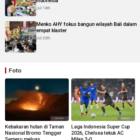
Indonesia
Jul 14th
Menko AHY fokus bangun wilayah Bali dalam
empat klaster
Jul 20th
Foto
Kebakaran hutan di Taman
Laga Indonesia Super Cup
Nasional Bromo Tengger
2026, Chelsea tekuk AC
Semeru meluas
Milan 3-0