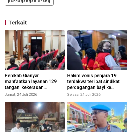
perdagangan orang
Terkait
Pemkab Gianyar
Hakim vonis penjara 19
manfaatkan layanan 129
terdakwa terlibat sindikat
tangani kekerasan
perdagangan bayi ke
perempuan
Singapura
Jumat, 24 Juli 2026
Selasa, 21 Juli 2026
J