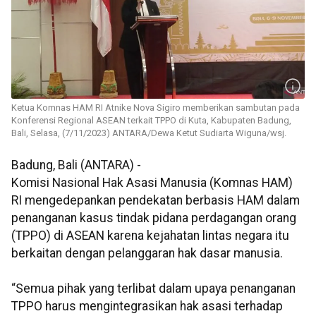
Ketua Komnas HAM RI Atnike Nova Sigiro memberikan sambutan pada
Konferensi Regional ASEAN terkait TPPO di Kuta, Kabupaten Badung,
Bali, Selasa, (7/11/2023) ANTARA/Dewa Ketut Sudiarta Wiguna/wsj.
Badung, Bali (ANTARA) -
Komisi Nasional Hak Asasi Manusia (Komnas HAM)
RI mengedepankan pendekatan berbasis HAM dalam
penanganan kasus tindak pidana perdagangan orang
(TPPO) di ASEAN karena kejahatan lintas negara itu
berkaitan dengan pelanggaran hak dasar manusia.
“Semua pihak yang terlibat dalam upaya penanganan
TPPO harus mengintegrasikan hak asasi terhadap