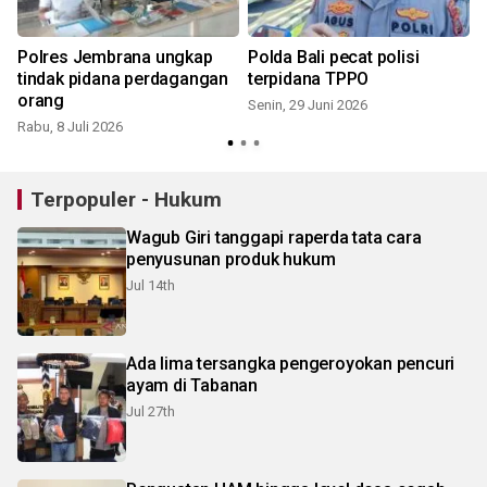
Polres Jembrana ungkap
Polda Bali pecat polisi
tindak pidana perdagangan
terpidana TPPO
orang
Senin, 29 Juni 2026
Rabu, 8 Juli 2026
S
Terpopuler - Hukum
Wagub Giri tanggapi raperda tata cara
penyusunan produk hukum
Jul 14th
Ada lima tersangka pengeroyokan pencuri
ayam di Tabanan
Jul 27th