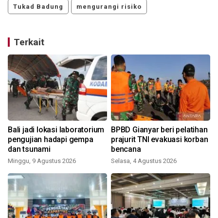
Tukad Badung
mengurangi risiko
Terkait
Bali jadi lokasi laboratorium
BPBD Gianyar beri pelatihan
pengujian hadapi gempa
prajurit TNI evakuasi korban
dan tsunami
bencana
J
Minggu, 9 Agustus 2026
Selasa, 4 Agustus 2026