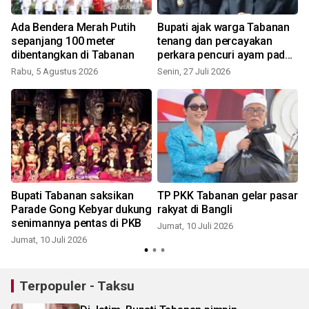
Ada Bendera Merah Putih
Bupati ajak warga Tabanan
sepanjang 100 meter
tenang dan percayakan
dibentangkan di Tabanan
perkara pencuri ayam pada
hukum
Rabu, 5 Agustus 2026
Senin, 27 Juli 2026
J
Bupati Tabanan saksikan
TP PKK Tabanan gelar pasar
Parade Gong Kebyar dukung
rakyat di Bangli
senimannya pentas di PKB
Jumat, 10 Juli 2026
Jumat, 10 Juli 2026
K
Terpopuler - Taksu