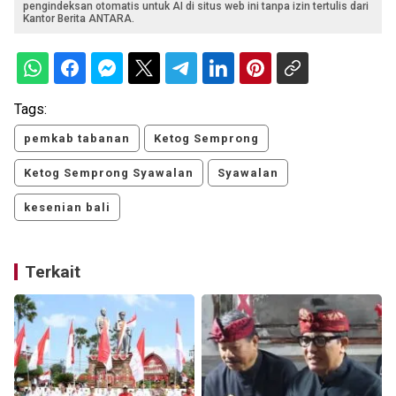
pengindeksan otomatis untuk AI di situs web ini tanpa izin tertulis dari
Kantor Berita ANTARA.
Tags:
pemkab tabanan
Ketog Semprong
Ketog Semprong Syawalan
Syawalan
kesenian bali
Terkait