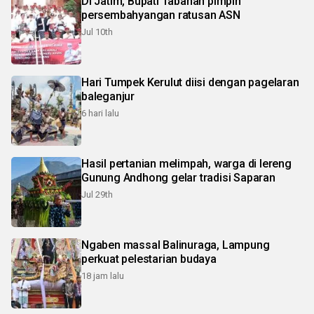
Di Jatim, Bupati Tabanan pimpin
persembahyangan ratusan ASN
Jul 10th
Hari Tumpek Kerulut diisi dengan pagelaran
baleganjur
6 hari lalu
Hasil pertanian melimpah, warga di lereng
Gunung Andhong gelar tradisi Saparan
Jul 29th
Ngaben massal Balinuraga, Lampung
perkuat pelestarian budaya
18 jam lalu