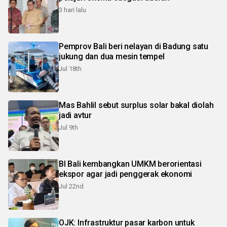
3 hari lalu
Pemprov Bali beri nelayan di Badung satu
jukung dan dua mesin tempel
Jul 18th
Mas Bahlil sebut surplus solar bakal diolah
jadi avtur
Jul 9th
BI Bali kembangkan UMKM berorientasi
ekspor agar jadi penggerak ekonomi
Jul 22nd
OJK: Infrastruktur pasar karbon untuk