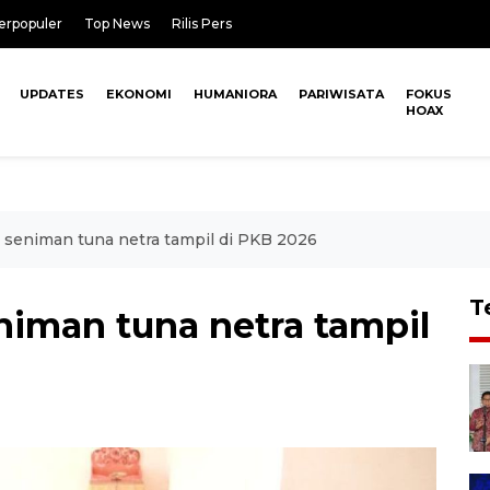
erpopuler
Top News
Rilis Pers
UPDATES
EKONOMI
HUMANIORA
PARIWISATA
FOKUS
HOAX
i seniman tuna netra tampil di PKB 2026
T
eniman tuna netra tampil