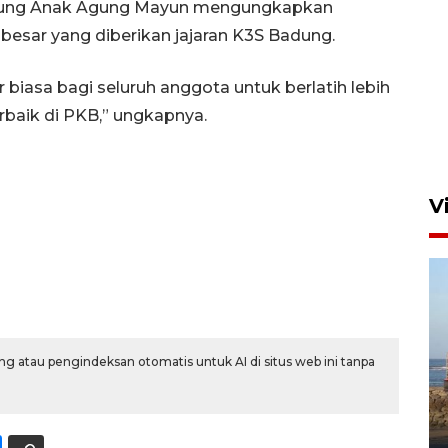
dung Anak Agung Mayun mengungkapkan
 besar yang diberikan jajaran K3S Badung.
Persebaya akan bertemu
Persib di laga final Piala
biasa bagi seluruh anggota untuk berlatih lebih
Presiden 2026
baik di PKB,” ungkapnya.
5 Agustus 2026 07:33
V
g atau pengindeksan otomatis untuk AI di situs web ini tanpa
Kemen LH, KKP, dan Gubernur
Bali tanam ribuan bibit
mangrove