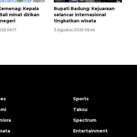
Kemenag: Kepala
Bupati Badung: Kejuaraan
Bali minat dirikan
selancar internasional
 negeri
tingkatkan wisata
026 06:17
3 Agustus 2026 06:46
tes
Sports
omi
Taksu
iora
Spectrum
isata
Entertainment