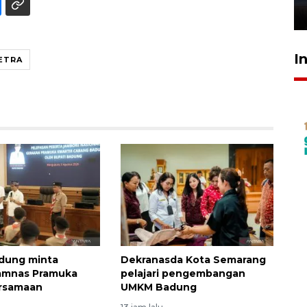
26 Juli 2026 21:18
I
ETRA
dung minta
Dekranasda Kota Semarang
Jamnas Pramuka
pelajari pengembangan
ersamaan
UMKM Badung