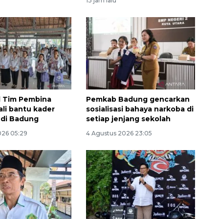
13 jam lalu
al Tim Pembina
Pemkab Badung gencarkan
ali bantu kader
sosialisasi bahaya narkoba di
 di Badung
setiap jenjang sekolah
Vaksin HPV untuk siswa laki-
026 05:29
4 Agustus 2026 23:05
laki
2026-08-06 06:30:00