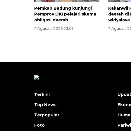
Pemkab Badung kunjungi
Kakanwil 
Pemprov DKI pelajari skema
daerah di 
obligasi daerah
widyalaya
4 Agustus 2026 23:01
4 Agustus 2
Terkini
Upda
Top News
Ekon
Terpopuler
Human
Foto
Pariw