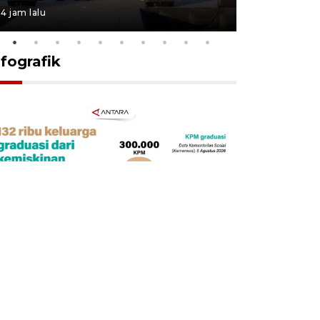
4 jam lalu
12 jam lalu
nfografik