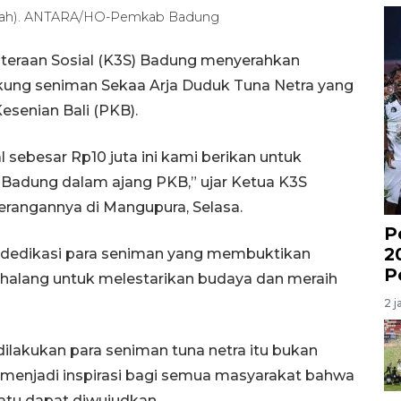
engah). ANTARA/HO-Pemkab Badung
teraan Sosial (K3S) Badung menyerahkan
kung seniman Sekaa Arja Duduk Tuna Netra yang
senian Bali (PKB).
sebesar Rp10 juta ini kami berikan untuk
Badung dalam ajang PKB,” ujar Ketua K3S
erangannya di Mangupura, Selasa.
P
2
 dedikasi para seniman yang membuktikan
P
ghalang untuk melestarikan budaya dan meraih
2 j
ilakukan para seniman tuna netra itu bukan
a menjadi inspirasi bagi semua masyarakat bahwa
tu dapat diwujudkan.