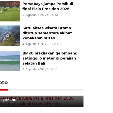
Persebaya jumpa Persib di
final Piala Presiden 2026
4 Agustus 2026 23:10
Satu akses wisata Bromo
ditutup sementara akibat
kebakaran hutan
4 Agustus 2026 19:29
BMKG prakirakan gelombang
setinggi 6 meter di perairan
selatan Bali
4 Agustus 2026 16:33
Persebaya juara Piala
oto
Presiden 2026 setelah adu
pinalti lawan Persib
2 jam lalu