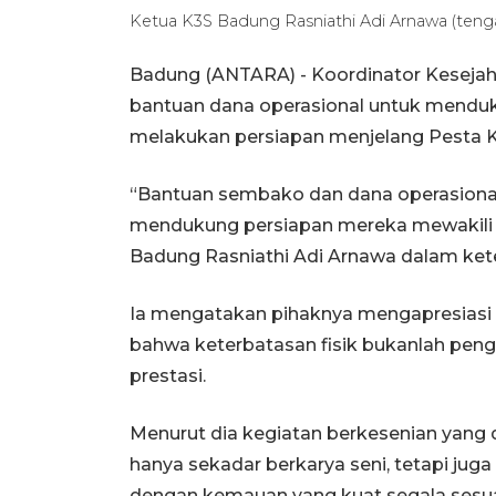
Ketua K3S Badung Rasniathi Adi Arnawa (t
Badung (ANTARA) - Koordinator Kesejah
bantuan dana operasional untuk mendu
melakukan persiapan menjelang Pesta Ke
“Bantuan sembako dan dana operasional 
mendukung persiapan mereka mewakili 
Badung Rasniathi Adi Arnawa dalam ket
Ia mengatakan pihaknya mengapresiasi
bahwa keterbatasan fisik bukanlah pen
prestasi.
Menurut dia kegiatan berkesenian yang d
hanya sekadar berkarya seni, tetapi jug
dengan kemauan yang kuat segala sesua