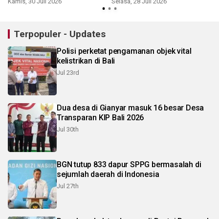
Kamis, 30 Juli 2026
Selasa, 28 Juli 2026
K
Terpopuler - Updates
Polisi perketat pengamanan objek vital
kelistrikan di Bali
Jul 23rd
Dua desa di Gianyar masuk 16 besar Desa
Transparan KIP Bali 2026
Jul 30th
BGN tutup 833 dapur SPPG bermasalah di
sejumlah daerah di Indonesia
Jul 27th