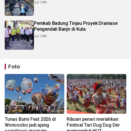
Jul 14th
Pemkab Badung Tinjau Proyek Drainase
Pengendali Banjir di Kuta
Jul 19th
Foto
Tunas Bumi Fest 2026 di
Ribuan penari meriahkan
Wonosobo jadi ajang
Festival Tari Dug Dug Der
sosialisasi program
menyambut HUT