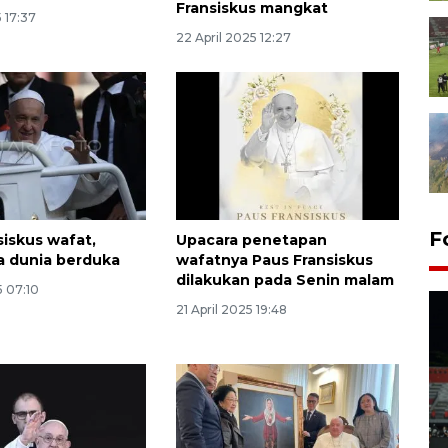
Fransiskus mangkat
5 17:37
22 April 2025 12:27
F
siskus wafat,
Upacara penetapan
a dunia berduka
wafatnya Paus Fransiskus
dilakukan pada Senin malam
5 07:10
21 April 2025 19:48
Tiga matra TNI unjuk
kemampuan tempur Perisai