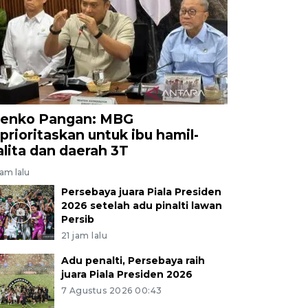
a Bung Karno (SUGBK). ANTARA FOTO/Dhemas Reviyan
enko Pangan: MBG
iprioritaskan untuk ibu hamil-
alita dan daerah 3T
jam lalu
Persebaya juara Piala Presiden
2026 setelah adu pinalti lawan
Persib
21 jam lalu
Adu penalti, Persebaya raih
juara Piala Presiden 2026
7 Agustus 2026 00:43