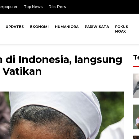
erpopuler
Top News
Rilis Pers
UPDATES
EKONOMI
HUMANIORA
PARIWISATA
FOKUS
HOAX
a di Indonesia, langsung
T
 Vatikan