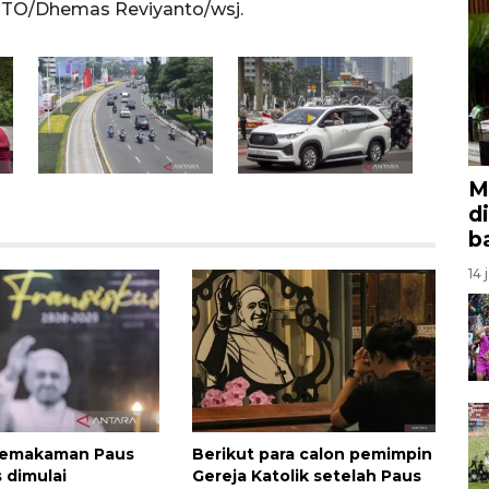
OTO/Dhemas Reviyanto/wsj.
Gelor
M
d
b
14 
pemakaman Paus
Berikut para calon pemimpin
 dimulai
Gereja Katolik setelah Paus