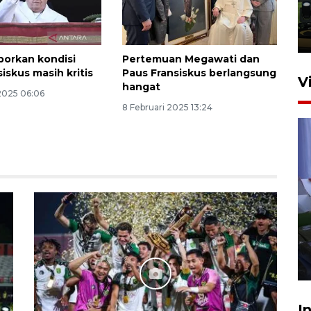
Trisila Nusantara dalam
latihan di Kepri
5 Agustus 2026 16:28
aporkan kondisi
Pertemuan Megawati dan
iskus masih kritis
Paus Fransiskus berlangsung
V
hangat
2025 06:06
8 Februari 2025 13:24
Polisi tetapkan lima tersangka
pengeroyokan maling ayam di
Tabanan
27 Juli 2026 22:32
I