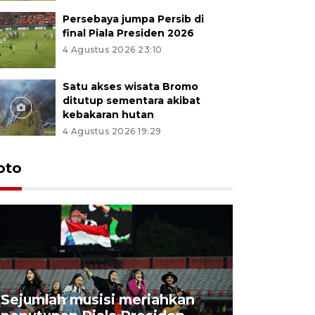
Persebaya jumpa Persib di
final Piala Presiden 2026
4 Agustus 2026 23:10
Satu akses wisata Bromo
ditutup sementara akibat
kebakaran hutan
4 Agustus 2026 19:29
Persebaya
oto
Presiden
pinalti l
21 jam lalu
Sejumlah musisi meriahkan