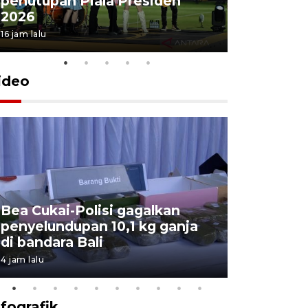
penutupan Piala Presiden
2026
16 jam lalu
ideo
Bea Cukai-Polisi gagalkan
Pemerint
penyelundupan 10,1 kg ganja
pasar jen
di bandara Bali
internasi
4 jam lalu
23 jam lalu
nfografik