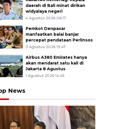
daerah di Bali minat dirikan
widyalaya negeri
4 Agustus 2026 06:17
Pemkot Denpasar
manfaatkan balai banjar
percepat pendataan Perlinsos
3 Agustus 2026 19:47
Airbus A380 Emirates hanya
akan mendarat satu kali di
Jakarta 8 Agustus
1 Agustus 2026 14:45
op News
lah warga menangis ketika menyambut kedatangan Pa
tasi kawasan Bundaran HI, Jakarta, Selasa (3/9/2024). 
but dijadwalkan melakukan kunjungan pada 4-5 Septem
arta, seperti Istana Negara, Gereja Katedral, Masjid Ist