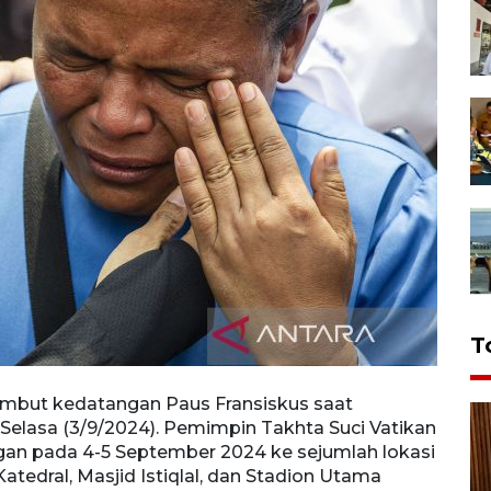
T
mbut kedatangan Paus Fransiskus saat
Sejum
 Selasa (3/9/2024). Pemimpin Takhta Suci Vatikan
melin
gan pada 4-5 September 2024 ke sejumlah lokasi
terse
 Katedral, Masjid Istiqlal, dan Stadion Utama
di Jak