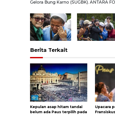
al/wsj.
Gelora Bung Karno (SUGBK). ANTARA F
Berita Terkait
Kepulan asap hitam tandai
Upacara 
belum ada Paus terpilih pada
Fransiskus