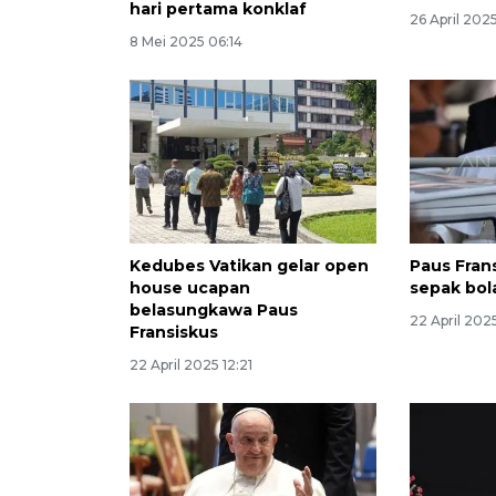
hari pertama konklaf
26 April 202
8 Mei 2025 06:14
Kedubes Vatikan gelar open
Paus Fran
house ucapan
sepak bol
belasungkawa Paus
22 April 202
Fransiskus
22 April 2025 12:21