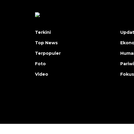
Terkini
Upda
Top News
Ekon
Terpopuler
Human
Foto
Pariw
Video
Fokus