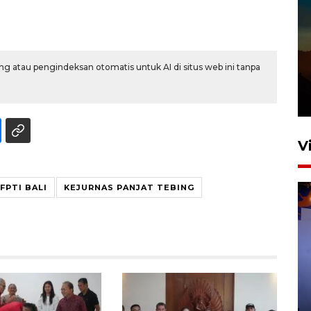
g atau pengindeksan otomatis untuk AI di situs web ini tanpa
V
FPTI BALI
KEJURNAS PANJAT TEBING
Bea Cukai sita 19 ribu botol
miras berpita cukai palsu di
Bali