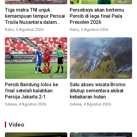
Tiga matra TNI unjuk
Persebaya akan bertemu
kemampuan tempur Perisai
Persib di laga final Piala
Trisila Nusantara dalam
Presiden 2026
latihan di Kepri
Rabu, 5 Agustus 2026
Rabu, 5 Agustus 2026
Persib Bandung lolos ke
Satu akses wisata Bromo
final setelah kalahkan
ditutup sementara akibat
Persija Jakarta 2-1
kebakaran hutan
Selasa, 4 Agustus 2026
Selasa, 4 Agustus 2026
Video