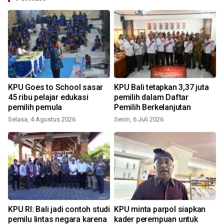
KPU Goes to School sasar
KPU Bali tetapkan 3,37 juta
45 ribu pelajar edukasi
pemilih dalam Daftar
pemilih pemula
Pemilih Berkelanjutan
Selasa, 4 Agustus 2026
Senin, 6 Juli 2026
S
KPU RI: Bali jadi contoh studi
KPU minta parpol siapkan
pemilu lintas negara karena
kader perempuan untuk