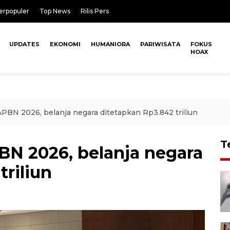
erpopuler
Top News
Rilis Pers
UPDATES
EKONOMI
HUMANIORA
PARIWISATA
FOKUS
HOAX
BN 2026, belanja negara ditetapkan Rp3.842 triliun
T
N 2026, belanja negara
triliun