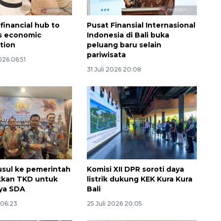
financial hub to
Pusat Finansial Internasional
's economic
Indonesia di Bali buka
ation
peluang baru selain
pariwisata
026 06:51
31 Juli 2026 20:08
sul ke pemerintah
Komisi XII DPR soroti daya
kkan TKD untuk
listrik dukung KEK Kura Kura
ya SDA
Bali
 06:23
25 Juli 2026 20:05