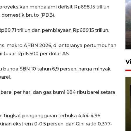
royeksikan mengalami defisit Rp698,15 triliun
Sebanyak 62 penumpang
k domestik bruto (PDB).
selamat dari kebakaran KM
Mutiara Sentosa II
9,71 triliun dan pembiayaan Rp689,15 triliun.
dikembalikan ke Surabaya
4 Agustus 2026 19:23
msi makro APBN 2026, di antaranya pertumbuhan
ai tukar Rp16.500 per dolar AS.
V
bunga SBN 10 tahun 6,9 persen, harga minyak
arel.
 barel per hari dan gas bumi 984 ribu barel setara
n tingkat pengangguran terbuka 4,44-4,96
Persiapan Skuad Garuda
jelang laga lawan Kamboja
inan ekstrem 0-0,5 persen, dan Gini ratio 0,377-
pada Piala AFF