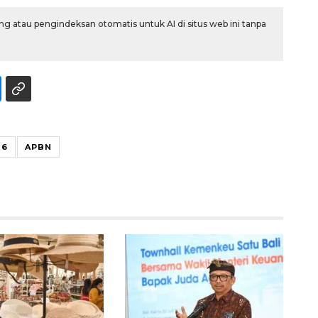
g atau pengindeksan otomatis untuk AI di situs web ini tanpa
26
APBN
Waspadai penyakit saat
musim kemarau
2026-08-05 12:00:00