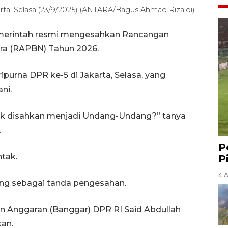
arta, Selasa (23/9/2025) (ANTARA/Bagus Ahmad Rizaldi)
emerintah resmi mengesahkan Rancangan
ra (RAPBN) Tahun 2026.
purna DPR ke-5 di Jakarta, Selasa, yang
ni.
uk disahkan menjadi Undang-Undang?” tanya
.
P
ntak.
P
4 
ng sebagai tanda pengesahan.
n Anggaran (Banggar) DPR RI Said Abdullah
an.