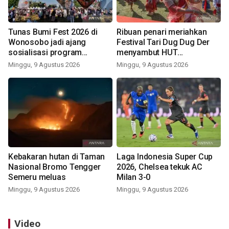
Tunas Bumi Fest 2026 di
Ribuan penari meriahkan
Wonosobo jadi ajang
Festival Tari Dug Dug Der
sosialisasi program
menyambut HUT
pemerintah lewat balon
Kemerdekaan
Minggu, 9 Agustus 2026
Minggu, 9 Agustus 2026
udara
Kebakaran hutan di Taman
Laga Indonesia Super Cup
Nasional Bromo Tengger
2026, Chelsea tekuk AC
Semeru meluas
Milan 3-0
Minggu, 9 Agustus 2026
Minggu, 9 Agustus 2026
Video