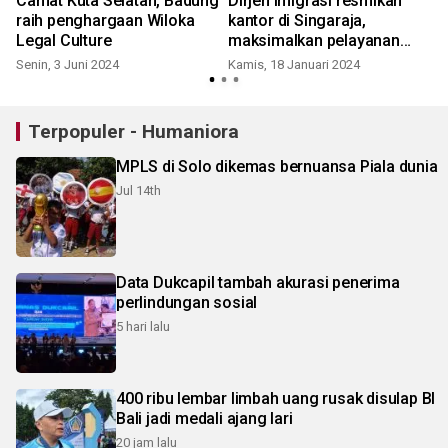
Camat Kuta Selatan, Badung
Dirjen Imigrasi resmikan
raih penghargaan Wiloka
kantor di Singaraja,
Legal Culture
maksimalkan pelayanan
WNA
Senin, 3 Juni 2024
Kamis, 18 Januari 2024
Terpopuler - Humaniora
MPLS di Solo dikemas bernuansa Piala dunia
Jul 14th
Data Dukcapil tambah akurasi penerima
perlindungan sosial
5 hari lalu
400 ribu lembar limbah uang rusak disulap BI
Bali jadi medali ajang lari
20 jam lalu