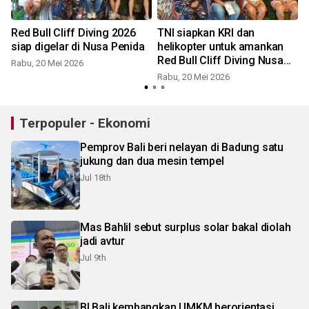
Red Bull Cliff Diving 2026
TNI siapkan KRI dan
siap digelar di Nusa Penida
helikopter untuk amankan
Red Bull Cliff Diving Nusa
Rabu, 20 Mei 2026
Penida
Rabu, 20 Mei 2026
Terpopuler - Ekonomi
Pemprov Bali beri nelayan di Badung satu
jukung dan dua mesin tempel
Jul 18th
Mas Bahlil sebut surplus solar bakal diolah
jadi avtur
Jul 9th
BI Bali kembangkan UMKM berorientasi