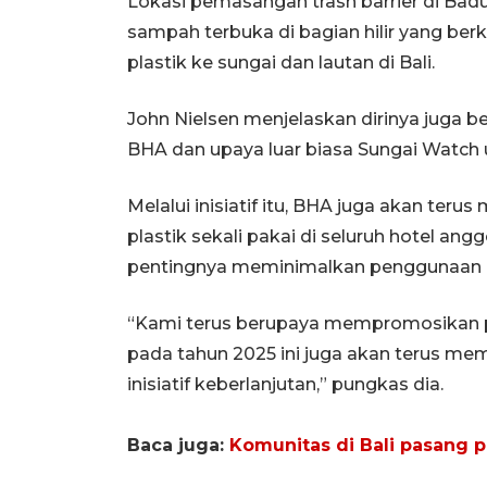
Lokasi pemasangan trash barrier di Bad
sampah terbuka di bagian hilir yang berk
plastik ke sungai dan lautan di Bali.
John Nielsen menjelaskan dirinya juga b
BHA dan upaya luar biasa Sungai Watch
Melalui inisiatif itu, BHA juga akan t
plastik sekali pakai di seluruh hotel a
pentingnya meminimalkan penggunaan pl
“Kami terus berupaya mempromosikan pr
pada tahun 2025 ini juga akan terus m
inisiatif keberlanjutan,” pungkas dia.
Baca juga:
Komunitas di Bali pasang p