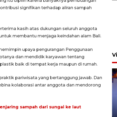
ung itu dipilih karena banyaknya pembuangan
ontribusi signifikan terhadap aliran sampah
Calon Paskibraka Nasional
ikuti latihan gabungan jelang
erterima kasih atas dukungan seluruh anggota
upacara 17 Agustus
 untuk membantu menjaga keindahan alam Bali.
23 jam lalu
erus memimpin upaya pengurangan Penggunaan
V
nggotanya dan mendidik karyawan tentang
astik baik di tempat kerja maupun di rumah.
aktik pariwisata yang bertanggung jawab. Dan
embina kolaborasi antar anggota dan mendorong
Bea Cukai sita 19 ribu botol
enjaring sampah dari sungai ke laut
miras berpita cukai palsu di
Bali