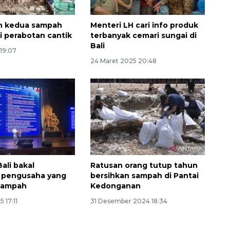
n kedua sampah
Menteri LH cari info produk
di perabotan cantik
terbanyak cemari sungai di
Bali
19:07
24 Maret 2025 20:48
ali bakal
Ratusan orang tutup tahun
pengusaha yang
bersihkan sampah di Pantai
 sampah
Kedonganan
 17:11
31 Desember 2024 18:34