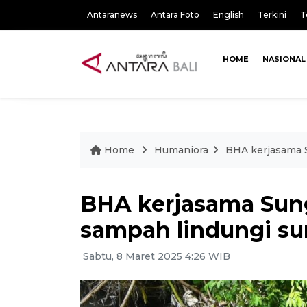
Antaranews
Antara Foto
English
Terkini
T
HOME
NASIONAL
Home
Humaniora
BHA kerjasama S
BHA kerjasama Sung
sampah lindungi su
Sabtu, 8 Maret 2025 4:26 WIB