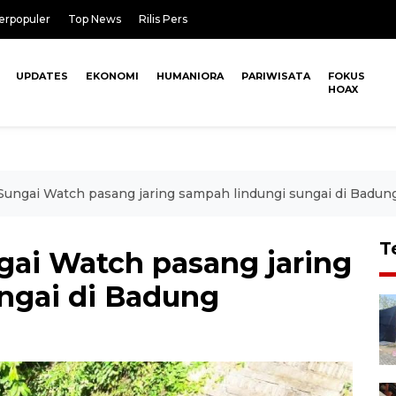
erpopuler
Top News
Rilis Pers
UPDATES
EKONOMI
HUMANIORA
PARIWISATA
FOKUS
HOAX
ungai Watch pasang jaring sampah lindungi sungai di Badun
T
ai Watch pasang jaring
ngai di Badung