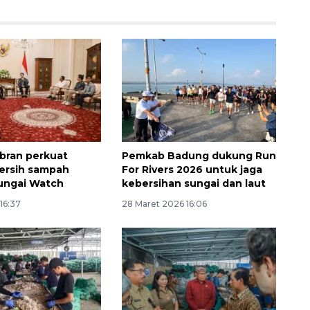
bran perkuat
Pemkab Badung dukung Run
ersih sampah
For Rivers 2026 untuk jaga
Layanan haji Indonesia
ungai Watch
kebersihan sungai dan laut
semakin memuaskan
16:37
28 Maret 2026 16:06
2026-08-08 15:00:00