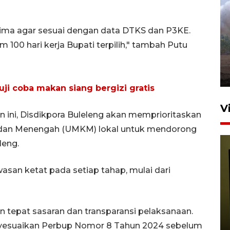
Sebanyak 62 penumpang
ima agar sesuai dengan data DTKS dan P3KE.
selamat dari kebakaran KM
 100 hari kerja Bupati terpilih," tambah Putu
Mutiara Sentosa II
dikembalikan ke Surabaya
4 Agustus 2026 19:23
uji coba makan siang bergizi gratis
V
 ini, Disdikpora Buleleng akan memprioritaskan
, dan Menengah (UMKM) lokal untuk mendorong
leng.
san ketat pada setiap tahap, mulai dari
Persiapan Skuad Garuda
n tepat sasaran dan transparansi pelaksanaan.
jelang laga lawan Kamboja
yesuaikan Perbup Nomor 8 Tahun 2024 sebelum
pada Piala AFF