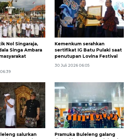
tik Nol Singaraja,
Kemenkum serahkan
dala Singa Ambara
sertifikat IG Batu Pulaki saat
 masyarakat
penutupan Lovina Festival
30 Juli 2026 06:05
 06:39
eleng salurkan
Pramuka Buleleng galang