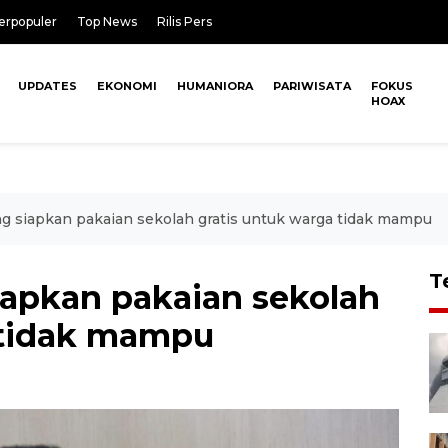
erpopuler
Top News
Rilis Pers
UPDATES
EKONOMI
HUMANIORA
PARIWISATA
FOKUS
HOAX
 siapkan pakaian sekolah gratis untuk warga tidak mampu
T
apkan pakaian sekolah
 tidak mampu