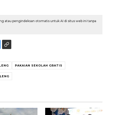
g atau pengindeksan otomatis untuk AI di situs web ini tanpa
LENG
PAKAIAN SEKOLAH GRATIS
Sinyal positif perekonomian
Indonesia
ELENG
2026-08-05 15:00:00