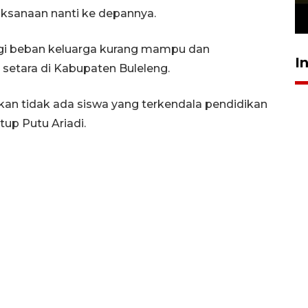
aksanaan nanti ke depannya.
23 Juli 2026 19:12
ngi beban keluarga kurang mampu dan
I
setara di Kabupaten Buleleng.
ikan tidak ada siswa yang terkendala pendidikan
up Putu Ariadi.