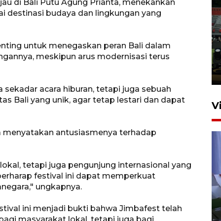
ijau di Bali Putu Agung Prianta, menekankan
ai destinasi budaya dan lingkungan yang
Tiga matra TNI unjuk
kemampuan tempur Perisai
ting untuk menegaskan peran Bali dalam
Trisila Nusantara dalam
ngannya, meskipun arus modernisasi terus
latihan di Kepri
5 Agustus 2026 16:28
 sekadar acara hiburan, tetapi juga sebuah
as Bali yang unik, agar tetap lestari dan dapat
V
uga menyatakan antusiasmenya terhadap
okal, tetapi juga pengunjung internasional yang
berharap festival ini dapat memperkuat
anegara," ungkapnya.
Polisi tetapkan lima tersangka
pengeroyokan maling ayam di
ival ini menjadi bukti bahwa Jimbafest telah
agi masyarakat lokal, tetapi juga bagi
Tabanan