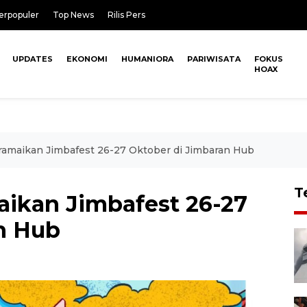
erpopuler
Top News
Rilis Pers
UPDATES
EKONOMI
HUMANIORA
PARIWISATA
FOKUS
HOAX
p ramaikan Jimbafest 26-27 Oktober di Jimbaran Hub
T
maikan Jimbafest 26-27
n Hub