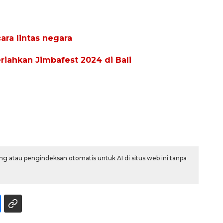
ra lintas negara
iahkan Jimbafest 2024 di Bali
132 ribu keluarga graduasi dari
kemiskinan
2026-08-07 06:45:00
g atau pengindeksan otomatis untuk AI di situs web ini tanpa