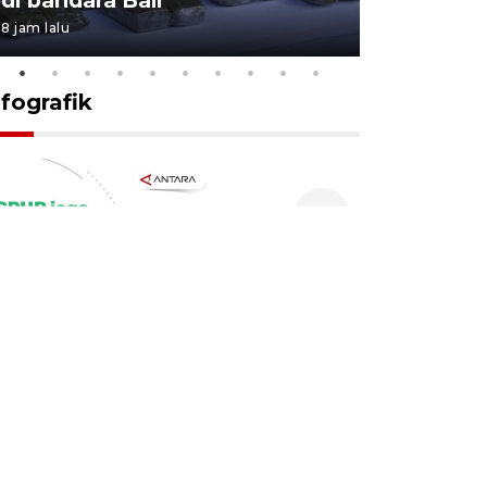
8 jam lalu
7 Agustus 202
nfografik