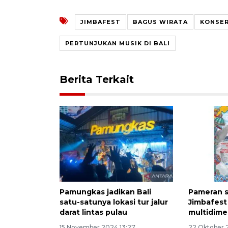
JIMBAFEST
BAGUS WIRATA
KONSER
PERTUNJUKAN MUSIK DI BALI
Berita Terkait
Pamungkas jadikan Bali
Pameran se
satu-satunya lokasi tur jalur
Jimbafest k
darat lintas pulau
multidime
15 November 2024 13:27
22 Oktober 