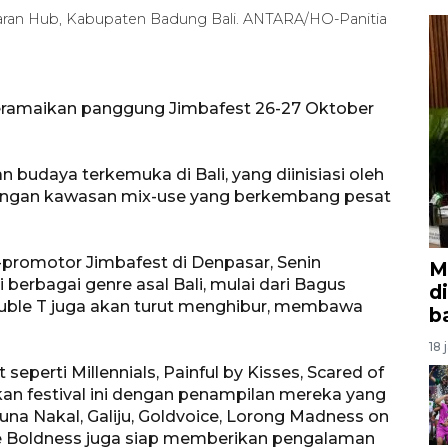
baran Hub, Kabupaten Badung Bali. ANTARA/HO-Panitia
meramaikan panggung Jimbafest 26-27 Oktober
 budaya terkemuka di Bali, yang diinisiasi oleh
engan kawasan mix-use yang berkembang pesat
-promotor Jimbafest di Denpasar, Senin
M
berbagai genre asal Bali, mulai dari Bagus
d
Double T juga akan turut menghibur, membawa
b
18 
eperti Millennials, Painful by Kisses, Scared of
an festival ini dengan penampilan mereka yang
juna Nakal, Galiju, Goldvoice, Lorong Madness on
The Boldness juga siap memberikan pengalaman