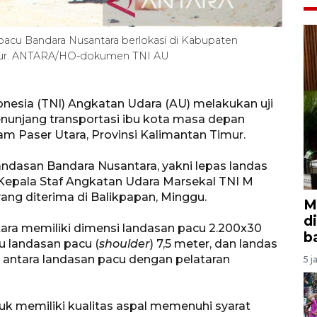
pacu Bandara Nusantara berlokasi di Kabupaten
Timur. ANTARA/HO-dokumen TNI AU
onesia (TNI) Angkatan Udara (AU) melakukan uji
enunjang transportasi ibu kota masa depan
am Paser Utara, Provinsi Kalimantan Timur.
andasan Bandara Nusantara, yakni lepas landas
a Kepala Staf Angkatan Udara Marsekal TNI M
ang diterima di Balikpapan, Minggu.
M
d
tara memiliki dimensi landasan pacu 2.200x30
b
u landasan pacu (
shoulder
) 7,5 meter, dan landas
g antara landasan pacu dengan pelataran
5 j
uk memiliki kualitas aspal memenuhi syarat