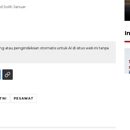
mangrove
Solih Januar
26 Juli 2026 21:18
I
g atau pengindeksan otomatis untuk AI di situs web ini tanpa
TNI
PESAWAT