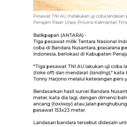
Pesawat TNI AU melakukan uji coba landasan 
Penajam Paser Utara, Provinsi Kalimantan 
Balikpapan (ANTARA) -
Tiga pesawat milik Tentara Nasional Ind
coba di Bandara Nusantara, prasarana p
Indonesia, berlokasi di Kabupaten Penaj
"Tiga pesawat TNI AU lakukan uji coba l
(
take off
) dan mendarat (
landing
)," kat
Tonny Harjono melalui keterangan pers y
Berdasarkan hasil survei Bandara Nusan
meter, kata dia lagi, dengan dimensi bah
ancang (
taxiway
) atau jalan penghubun
pesawat 153x23 meter.
Landasan bandara tersebut didesain unt