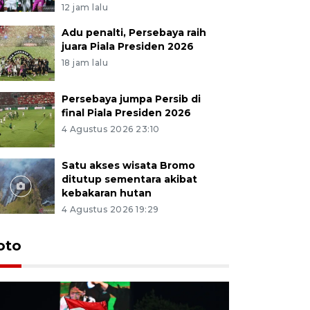
12 jam lalu
Adu penalti, Persebaya raih
juara Piala Presiden 2026
18 jam lalu
Persebaya jumpa Persib di
final Piala Presiden 2026
4 Agustus 2026 23:10
Satu akses wisata Bromo
ditutup sementara akibat
kebakaran hutan
4 Agustus 2026 19:29
Persebaya
oto
Presiden
pinalti l
12 jam lalu