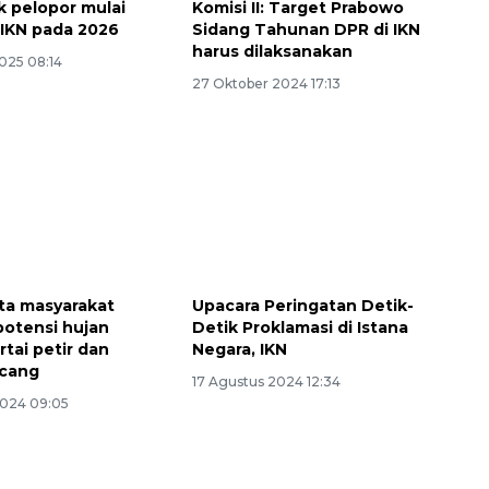
 pelopor mulai
Komisi II: Target Prabowo
i IKN pada 2026
Sidang Tahunan DPR di IKN
harus dilaksanakan
2025 08:14
27 Oktober 2024 17:13
ta masyarakat
Upacara Peringatan Detik-
otensi hujan
Detik Proklamasi di Istana
rtai petir dan
Negara, IKN
ncang
17 Agustus 2024 12:34
2024 09:05