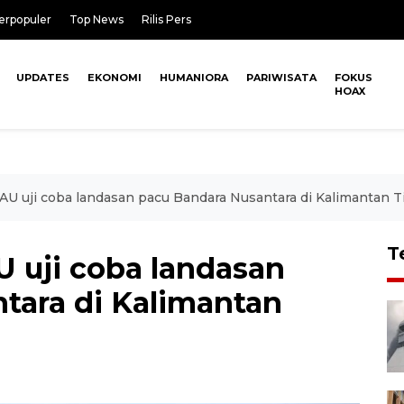
erpopuler
Top News
Rilis Pers
UPDATES
EKONOMI
HUMANIORA
PARIWISATA
FOKUS
HOAX
AU uji coba landasan pacu Bandara Nusantara di Kalimantan 
T
U uji coba landasan
tara di Kalimantan