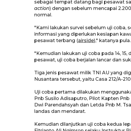
sebagai tempat datang bagi pesawat s
action
) dengan sebelum mencapai 2.200
normal.
"Kami lakukan survei sebelum uji coba, s
informasi yang diperlukan kesiapan ka
pesawat terbang (
airside
)," katanya pula.
"Kemudian lakukan uji coba pada 14, 15,
pesawat, uji coba berjalan lancar dan suks
Tiga jenis pesawat milik TNI AU yang di
Nusantara tersebut, yaitu Casa 212/A-21
Uji coba pertama dilakukan menggunak
Pnb Susilo Adisaputro, Pilot Kapten Pnb 
Dwi Parendahsyah dan Letda Pnb M. Tsali
landas dan mendarat.
Kemudian dilanjutkan uji coba kedua le
Fitrianto Ali Ngimron selaku Instruktur P