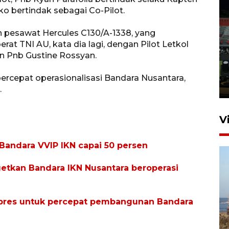
o bertindak sebagai Co-Pilot.
n pesawat Hercules C130/A-1338, yang
Tiga matra TNI unjuk
at TNI AU, kata dia lagi, dengan Pilot Letkol
kemampuan tempur Perisai
n Pnb Gustine Rossyan.
Trisila Nusantara dalam
latihan di Kepri
ercepat operasionalisasi Bandara Nusantara,
5 Agustus 2026 16:28
.
V
ndara VVIP IKN capai 50 persen
etkan Bandara IKN Nusantara beroperasi
rpres untuk percepat pembangunan Bandara
Kemen LH, KKP, dan Gubernur
Bali tanam ribuan bibit