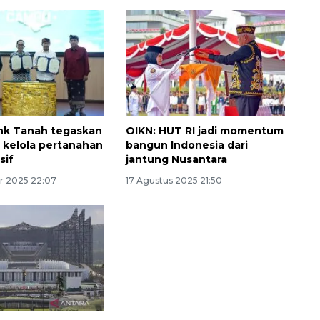
nk Tanah tegaskan
OIKN: HUT RI jadi momentum
kelola pertanahan
bangun Indonesia dari
sif
jantung Nusantara
r 2025 22:07
17 Agustus 2025 21:50
Ekonomi triwulan II-2026
tumbuh 5,29 persen
2026-08-06 18:45:00