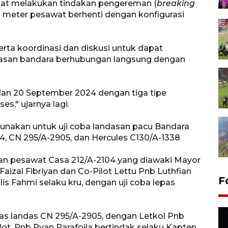
aat melakukan tindakan pengereman (
breaking
 meter pesawat berhenti dengan konfigurasi
erta koordinasi dan diskusi untuk dapat
wasan bandara berhubungan langsung dengan
 dan 20 September 2024 dengan tiga tipe
es," ujarnya lagi.
gunakan untuk uji coba landasan pacu Bandara
04, CN 295/A-2905, dan Hercules C130/A-1338
an pesawat Casa 212/A-2104 yang diawaki Mayor
Faizal Fibriyan dan Co-Pilot Lettu Pnb Luthfian
F
s Fahmi selaku kru, dengan uji coba lepas
pas landas CN 295/A-2905, dengan Letkol Pnb
ilot, Pnb Ryan Parafoila bertindak selaku Kapten