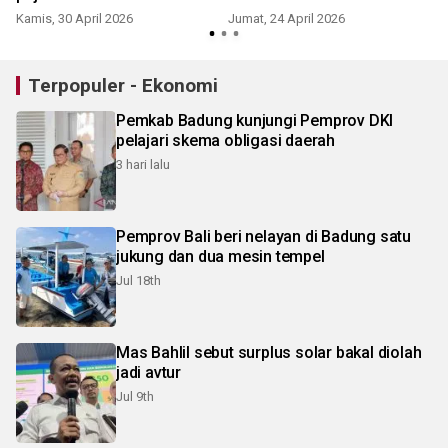
Kamis, 30 April 2026
Jumat, 24 April 2026
S
Terpopuler - Ekonomi
Pemkab Badung kunjungi Pemprov DKI
pelajari skema obligasi daerah
3 hari lalu
Pemprov Bali beri nelayan di Badung satu
jukung dan dua mesin tempel
Jul 18th
Mas Bahlil sebut surplus solar bakal diolah
jadi avtur
Jul 9th