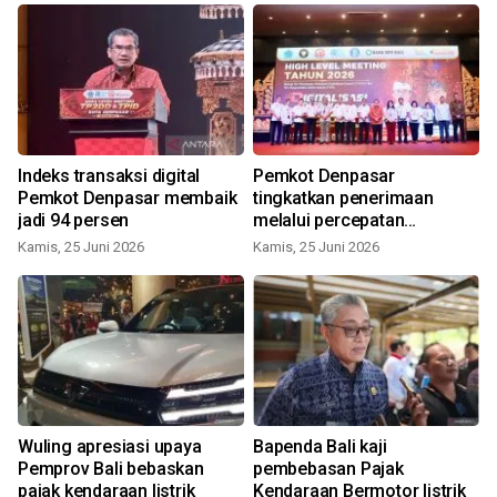
Indeks transaksi digital
Pemkot Denpasar
Pemkot Denpasar membaik
tingkatkan penerimaan
jadi 94 persen
melalui percepatan
digitalisasi pajak daerah
Kamis, 25 Juni 2026
Kamis, 25 Juni 2026
S
8
Wuling apresiasi upaya
Bapenda Bali kaji
Pemprov Bali bebaskan
pembebasan Pajak
pajak kendaraan listrik
Kendaraan Bermotor listrik