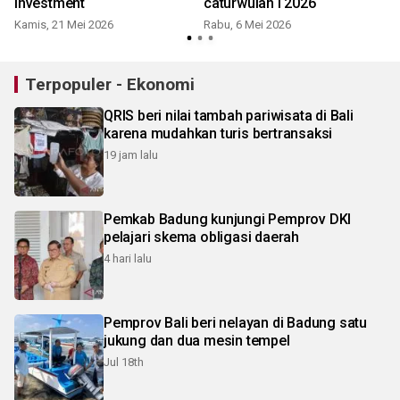
investment
caturwulan I 2026
K
Kamis, 21 Mei 2026
Rabu, 6 Mei 2026
Terpopuler - Ekonomi
QRIS beri nilai tambah pariwisata di Bali
karena mudahkan turis bertransaksi
19 jam lalu
Pemkab Badung kunjungi Pemprov DKI
pelajari skema obligasi daerah
4 hari lalu
Pemprov Bali beri nelayan di Badung satu
jukung dan dua mesin tempel
Jul 18th