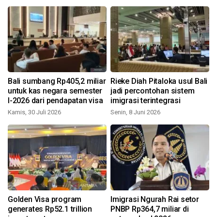
Bali sumbang Rp405,2 miliar
Rieke Diah Pitaloka usul Bali
untuk kas negara semester
jadi percontohan sistem
I-2026 dari pendapatan visa
imigrasi terintegrasi
Kamis, 30 Juli 2026
Senin, 8 Juni 2026
J
Golden Visa program
Imigrasi Ngurah Rai setor
generates Rp52.1 trillion
PNBP Rp364,7 miliar di