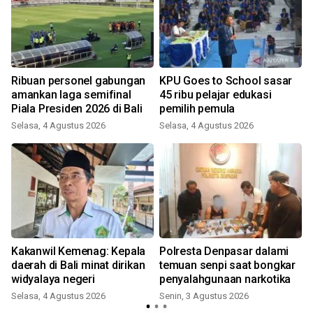
Ribuan personel gabungan
KPU Goes to School sasar
amankan laga semifinal
45 ribu pelajar edukasi
Piala Presiden 2026 di Bali
pemilih pemula
Selasa, 4 Agustus 2026
Selasa, 4 Agustus 2026
Kakanwil Kemenag: Kepala
Polresta Denpasar dalami
daerah di Bali minat dirikan
temuan senpi saat bongkar
widyalaya negeri
penyalahgunaan narkotika
Selasa, 4 Agustus 2026
Senin, 3 Agustus 2026
J