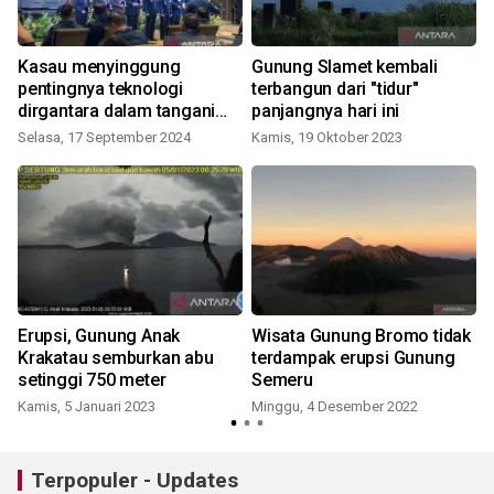
Kasau menyinggung
Gunung Slamet kembali
pentingnya teknologi
terbangun dari "tidur"
dirgantara dalam tangani
panjangnya hari ini
bencana alam
Selasa, 17 September 2024
Kamis, 19 Oktober 2023
Erupsi, Gunung Anak
Wisata Gunung Bromo tidak
Krakatau semburkan abu
terdampak erupsi Gunung
setinggi 750 meter
Semeru
Kamis, 5 Januari 2023
Minggu, 4 Desember 2022
Terpopuler - Updates