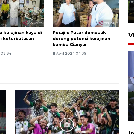
Trisila Nusantara dalam
latihan di Kepri
5 Agustus 2026 16:28
 kerajinan kayu di
Perajin: Pasar domestik
V
pi keterbatasan
dorong potensi kerajinan
bambu Gianyar
4 02:34
11 April 2024 04:39
Polisi tetapkan lima tersangka
pengeroyokan maling ayam di
Tabanan
27 Juli 2026 22:32
I