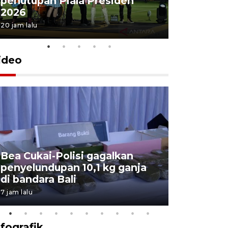
penutupan Piala Presiden
2026
20 jam lalu
ideo
Bea Cukai-Polisi gagalkan
Pemerint
penyelundupan 10,1 kg ganja
pasar jen
di bandara Bali
internasi
7 jam lalu
7 Agustus 202
nfografik