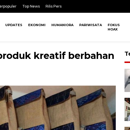
erpopuler
Top News
Rilis Pers
UPDATES
EKONOMI
HUMANIORA
PARIWISATA
FOKUS
HOAX
 produk kreatif berbahan
T