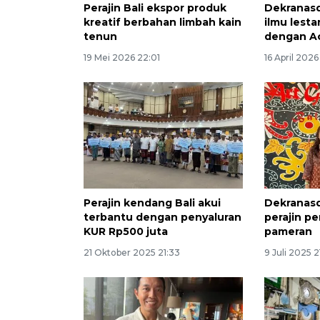
Perajin Bali ekspor produk
Dekranasd
kreatif berbahan limbah kain
ilmu lesta
tenun
dengan A
19 Mei 2026 22:01
16 April 2026
Perajin kendang Bali akui
Dekranasd
terbantu dengan penyaluran
perajin pe
KUR Rp500 juta
pameran
21 Oktober 2025 21:33
9 Juli 2025 2