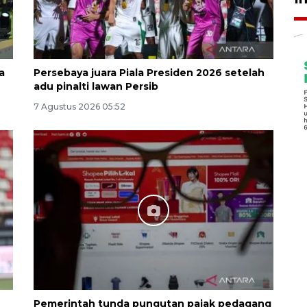
a
Persebaya juara Piala Presiden 2026 setelah
adu pinalti lawan Persib
7 Agustus 2026 05:52
6
Pemerintah tunda pungutan pajak pedagang