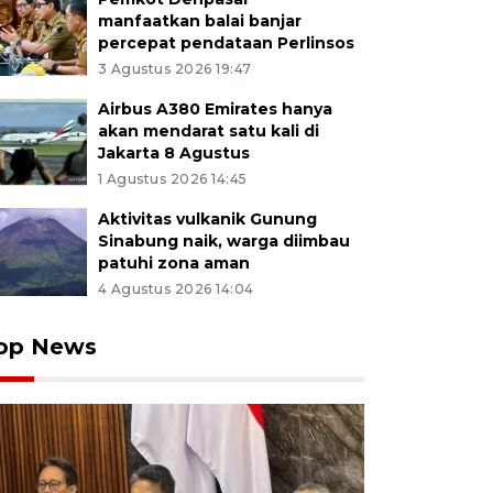
manfaatkan balai banjar
percepat pendataan Perlinsos
3 Agustus 2026 19:47
Airbus A380 Emirates hanya
akan mendarat satu kali di
Jakarta 8 Agustus
1 Agustus 2026 14:45
Aktivitas vulkanik Gunung
Sinabung naik, warga diimbau
patuhi zona aman
4 Agustus 2026 14:04
op News
in mempersiapkan baju berbahan kain tenun tradisional
is di Namaste 21 Handmade, Denpasar, Bali, Selasa (19/5
 lingkungan yang dibuat secara manual dengan meman
Bali serta karung goni tersebut pada awal tahun 2026 d