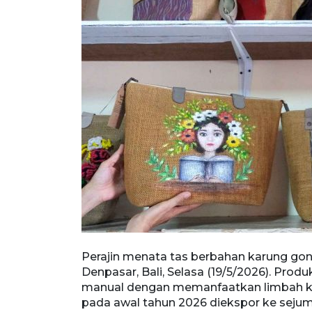
kspor ke
Perajin menata tas berbahan karung gon
 kerajinan
Denpasar, Bali, Selasa (19/5/2026). Prod
h kain tenun
manual dengan memanfaatkan limbah kain
jumlah negara
pada awal tahun 2026 diekspor ke sejuml