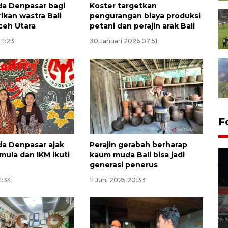
a Denpasar bagi
Koster targetkan
rikan wastra Bali
pengurangan biaya produksi
ceh Utara
petani dan perajin arak Bali
 11:23
30 Januari 2026 07:51
F
a Denpasar ajak
Perajin gerabah berharap
mula dan IKM ikuti
kaum muda Bali bisa jadi
generasi penerus
1:34
11 Juni 2025 20:33
Tiga matra TNI unjuk
kemampuan tempur Perisai