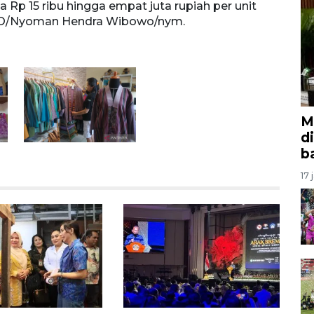
ga Rp 15 ribu hingga empat juta rupiah per unit
di ant
TO/Nyoman Hendra Wibowo/nym.
empat
Wibo
M
d
b
17 