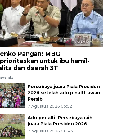
aranya Amerika Serikat, Singapura, dan Filipina yang dij
 juta rupiah per unit sesuai bentuk dan ukuran. AN
wo/nym.
enko Pangan: MBG
iprioritaskan untuk ibu hamil-
alita dan daerah 3T
jam lalu
Persebaya juara Piala Presiden
2026 setelah adu pinalti lawan
Persib
7 Agustus 2026 05:52
Adu penalti, Persebaya raih
juara Piala Presiden 2026
7 Agustus 2026 00:43