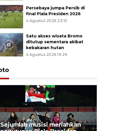
Persebaya jumpa Persib di
final Piala Presiden 2026
4 Agustus 2026 23:10
Satu akses wisata Bromo
ditutup sementara akibat
kebakaran hutan
4 Agustus 2026 19:29
Persebaya
oto
Presiden
pinalti l
7 Agustus 202
Sejumlah musisi meriahkan