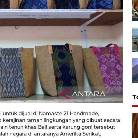
T
i untuk dijual di Namaste 21 Handmade,
Peraj
uk kerajinan ramah lingkungan yang dibuat secara
Pranc
 tenun khas Bali serta karung goni tersebut
ramah
ah negara di antaranya Amerika Serikat,
khas 